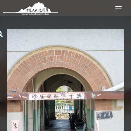
:::
跳到主要內容區塊
展開選單
:::
查看