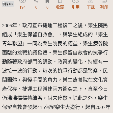
創用CC姓名標示-非商業性 3.0 台灣及其後版本(CC BY-NC 3.0 TW +)
194
0
0
收藏
引用
下載
列印
2005年，政府宣布捷運工程復工之後，樂生院民
組成「樂生保留自救會」，與學生組成的「樂生
青年聯盟」一同為樂生院民的權益、樂生療養院
面臨的挑戰抗議發聲。樂生保留自救會的抗爭行
動隨著政府部門的調動、政策的變化，持續有一
波接一波的行動，每次的抗爭行動都是警察、民
間團體，與怪手間的角力，樂生療養院在文化資
產保存、捷運工程興建兩方衝突之下，直至今日
仍沸沸揚揚持續著，尚未停歇。除此之外，樂生
保留自救會發起415保留樂生大遊行，起自2007年