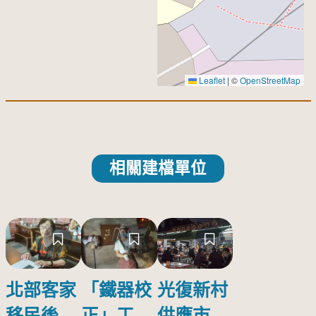
Leaflet
|
©
OpenStreetMap
相關建檔單位
北部客家
「鐵器校
光復新村
移民後
正」工程
供應市場