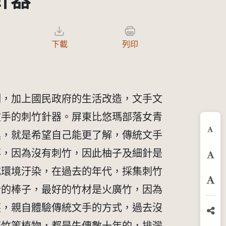
針器
下載
列印
制，加上國民政府的生活改造，文手文
文手的刺竹針器。屏東比悠瑪部落女青
具，就是希望自己能更了解，傳統文手
縮
落，因為沒有刺竹，因此柚子及細針是
預
成環境汙染，在過去的年代，採集刺竹
放
針的棒子，最好的竹材是火廣竹，因為
芙，親自體驗傳統文手的方式，過去沒
分