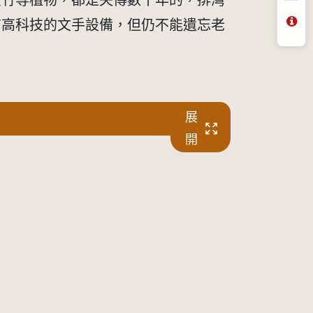
廣竹等植物，都是失傳數十年的，排灣
有高科技的文手設備，但仍不能遺忘老
問
展
開