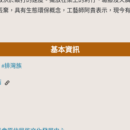
取決於敲打的速度。擺放在桌上的刺竹、葛藤及火
丟棄，具有生態環保概念，工藝師阿貴表示，現今
基本資訊
排灣族
結