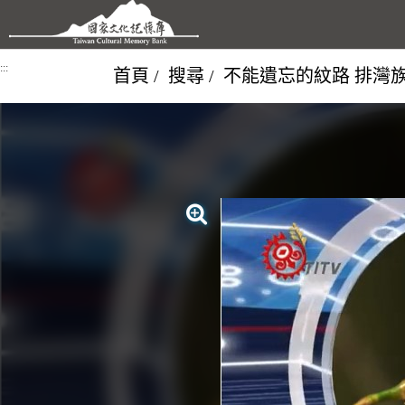
跳到主要內容區塊
:::
首頁
搜尋
不能遺忘的紋路 排灣