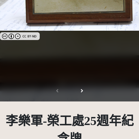
創用CC姓名標示-禁止改作 3.0 台灣及其後版本(CC BY-ND 3.0 TW +)
李樂軍-榮工處25週年紀
念牌