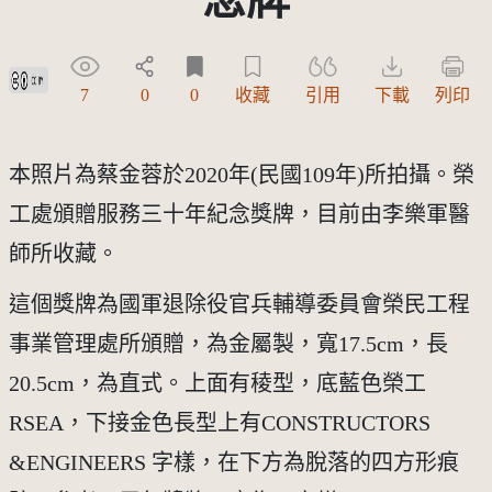
創用CC姓名標示 3.0 台灣及其後版本(CC BY 3.0 TW +)
7
0
0
收藏
引用
下載
列印
本照片為蔡金蓉於2020年(民國109年)所拍攝。榮
工處頒贈服務三十年紀念獎牌，目前由李樂軍醫
師所收藏。
這個獎牌為國軍退除役官兵輔導委員會榮民工程
事業管理處所頒贈，為金屬製，寬17.5cm，長
20.5cm，為直式。上面有稜型，底藍色榮工
RSEA，下接金色長型上有CONSTRUCTORS 
&ENGINEERS 字樣，在下方為脫落的四方形痕