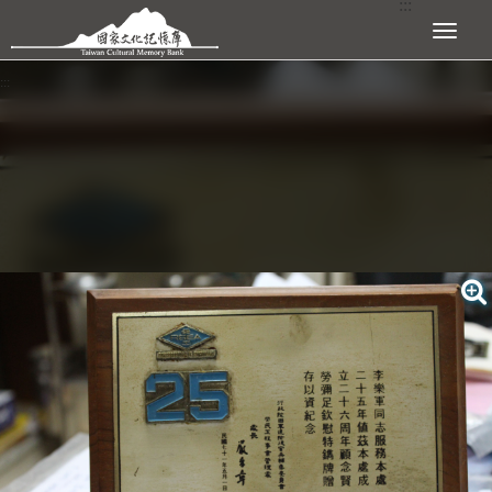
:::
跳到主要內容區塊
展開選單
:::