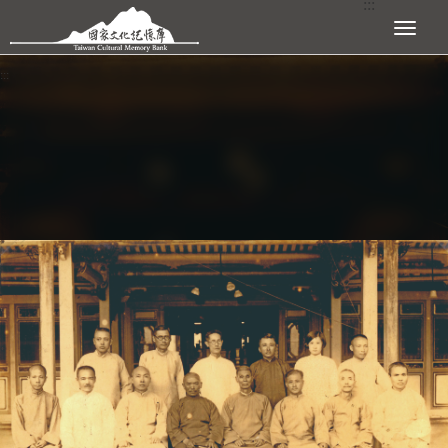
:::
跳到主要內容區塊
展開選單
:::