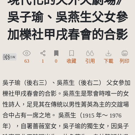
吳子瑜、吳燕生父女參
加櫟社甲戌春會的合影
創用CC姓名標示-非商業性 3.0 台灣及其後版本(CC BY-NC 3.0 TW +)
63
1
0
收藏
引用
下載
列印
吳子瑜（後右三）、吳燕生（後右二） 父女參加
櫟社甲戌春會的合影。吳燕生是聚會時唯一的女
性詩人，足見其在傳統以男性菁英為主的交誼場
合中占有一席之地。 吳燕生（1915 年～ 1976 
年），自署薔薇室女，吳子瑜的獨生女，因吳子