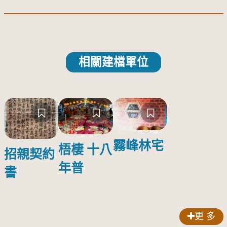
相關建檔單位
霧峰林宅
梧棲 十八
招親契約
年普
書
更 多