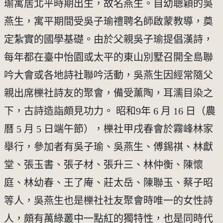
瑜寓居北平時期出生，故名燕生。自幼聰穎的吳
燕生，寓平期間受吳子瑜禮聘名師啟蒙教導，奠
定紮實的國學基礎。由於父親吳子瑜提倡漢詩，
每年都在臺中怡園或太平的東山別墅召開全島聯
吟大會或各地詩社聯吟活動，吳燕生因經常隨父
親出席櫟社詩友的聚會，備受薰陶，耳濡目染之
下，古詩造詣頗見功力。 昭和9年 6 月 16 日（農
曆 5 月 5 日端午節），櫟社甲戌春會於霧峰林家
舉行，參加者有吳子瑜、吳燕生、傅錫祺、林獻
堂、張玉書、張子材、張升三、林仲衡、陳懷
庭、林幼春、王了庵、莊太岳、陳聯玉、蔡子昭
等人，吳燕生也是櫟社社友聚會時唯一的女性詩
人，頗有萬綠叢中一點紅的獨特性，也是同時代