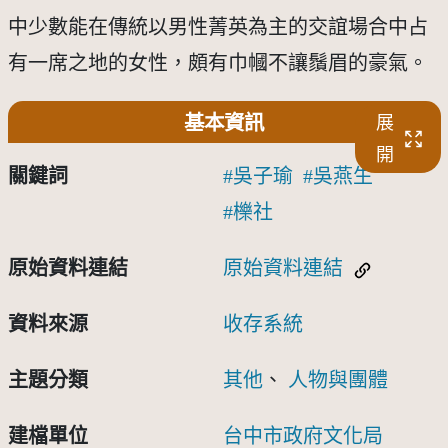
中少數能在傳統以男性菁英為主的交誼場合中占
有一席之地的女性，頗有巾幗不讓鬚眉的豪氣。
基本資訊
展
開
關鍵詞
吳子瑜
吳燕生
櫟社
原始資料連結
原始資料連結
資料來源
收存系統
主題分類
其他
、
人物與團體
建檔單位
台中市政府文化局