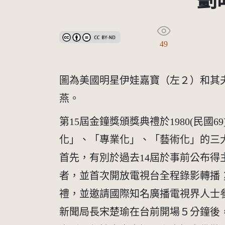
劃
創用CC姓名標示-禁止改作 3.0 台灣及其後版本(CC B
49
圖為美國明星伊娃嘉寶（左２）和其
燕。
第15屆金鐘獎頒獎典禮於1980(民
化」、「專業化」、「藝術化」的三大
首先，有別於過去14屆於事前公布
者，並首次開放電視台全程錄影轉播
禮，並邀請國際知名廣播電視界人士
新聞局長宋楚瑜在台前開場５分鐘後