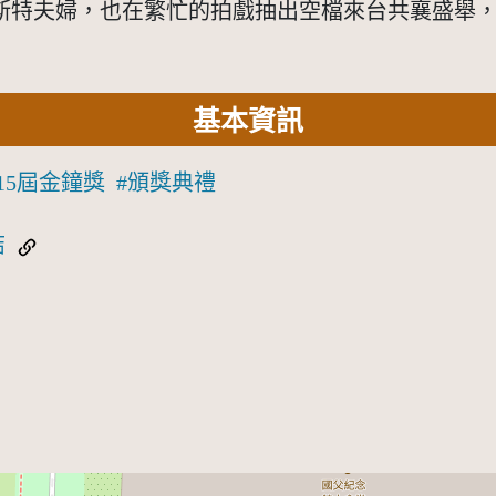
斯特夫婦，也在繁忙的拍戲抽出空檔來台共襄盛舉
基本資訊
15屆金鐘獎
頒獎典禮
結