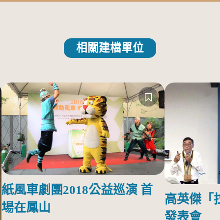
相關建檔單位
紙風車劇團2018公益巡演 首
高英傑「
場在鳳山
發表會