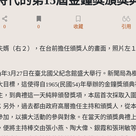
時代的第15屆金鐘獎頒獎
Y-ND 3.0 TW +)
0
0
收藏
引用
夫婿（右２），在台前擔任頒獎人的畫面，照片左
國69)年3月27日在臺北國父紀念館盛大舉行。新聞
目標，這使得自1965(民國54)年舉辦的金鐘獎
得主，到典禮這一天純粹頒發獎項，本屆首次採取入
；另外，過去都由政府高層擔任主持和頒獎人，從
參加，以擴大活動的參與對象。在當天的頒獎典禮
，便將主持棒交由張小燕、陶大偉、銀霞和張琍敏