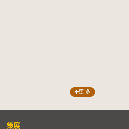
更 多
策展