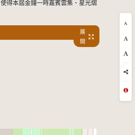
，使得本屆金鐘一時嘉賓雲集、星光熠
縮
展
開
預
放
分
問