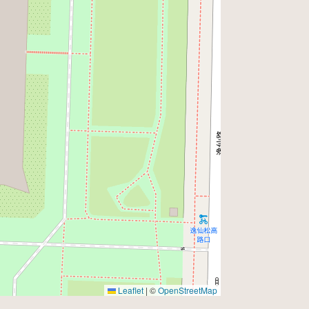
Leaflet
|
©
OpenStreetMap