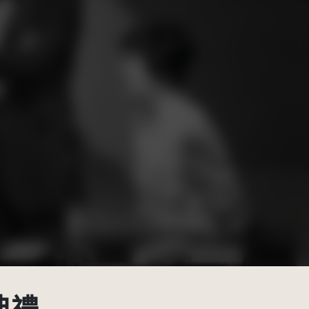
-NC 3.0 TW +)