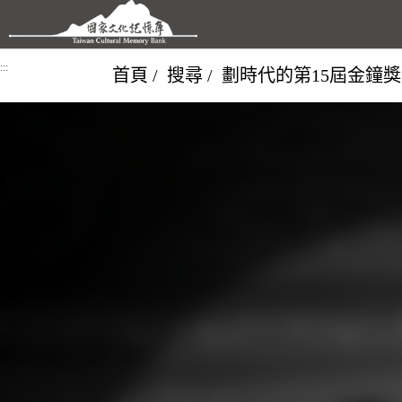
跳到主要內容區塊
:::
首頁
搜尋
劃時代的第15屆金鐘