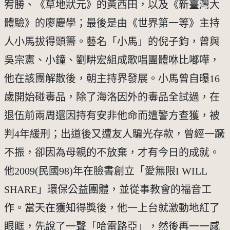
宥勝、《草地狀元》的黃西田，以及《新臺灣大
體驗》的廖慶學；最後是由《世界第一等》主持
人小馬拔得頭籌。藝名「小馬」的倪子鈞，曾與
吳宗憲、小鐘、劉畊宏組成歌唱團體咻比嘟嘩，
他在該團解散後，朝主持界發展。小馬曾自曝16
歲開始碰毒品，除了海洛因外的毒品全試過，在
退伍前兩周還因持有安非他命而遭警方查獲，被
判4年緩刑；出道後又遭友人騙光存款，曾經一蹶
不振，卻因為母親的不放棄，才有今日的成就。
他2009(民國98)年在臉書創立「愛無限I WILL 
SHARE」環保公益團體，並從事教會的福音工
作。當天在獲知得獎後，他一上台就激動地紅了
眼眶，先說了一聲「哈雷路亞」，然後再一一感