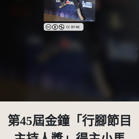
創用CC姓名標示-非商業性 3.0 台灣及其後版本(
第45屆金鐘「行腳節目
主持人獎」得主小馬