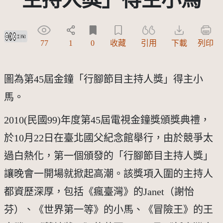
創用CC姓名標示-禁止改作 3.0 台灣及其後版本(CC BY-ND 3.0 TW +)
77
1
0
收藏
引用
下載
列印
圖為第45屆金鐘「行腳節目主持人獎」得主小
馬。
2010(民國99)年度第45屆電視金鐘獎頒獎典禮，
於10月22日在臺北國父紀念館舉行，由於競爭太
過白熱化，第一個頒發的「行腳節目主持人獎」
讓晚會一開場就掀起高潮。該獎項入圍的主持人
都資歷深厚，包括《瘋臺灣》的Janet（謝怡
芬）、《世界第一等》的小馬、《冒險王》的王