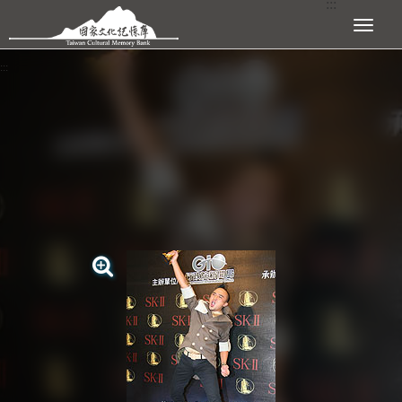
:::
跳到主要內容區塊
展開選單
:::
查看大圖