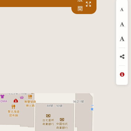
開
縮
預
放
分
問