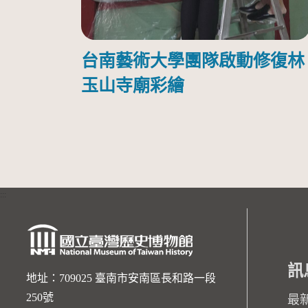
台南藝術大學團隊啟動修復林
玉山寺廟彩繪
:::
訊
地址：709025 臺南市安南區長和路一段
250號
最