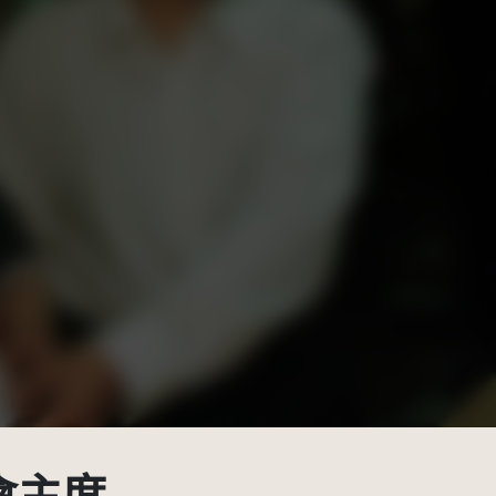
BY-NC 3.0 TW +)