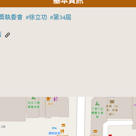
基本資訊
獎執委會
徐立功
第34屆
結