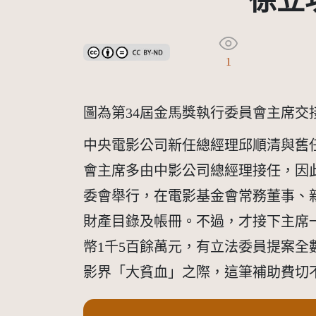
徐立
創用CC姓名標示-禁止改作 3.0 台灣及其後版本(CC B
1
圖為第34屆金馬獎執行委員會主席
中央電影公司新任總經理邱順清與舊任總
會主席多由中影公司總經理接任，因此，
委會舉行，在電影基金會常務董事、
財產目錄及帳冊。不過，才接下主席
幣1千5百餘萬元，有立法委員提案
影界「大貧血」之際，這筆補助費切