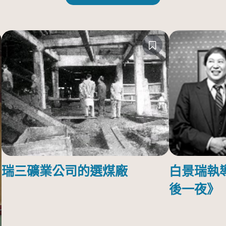
瑞三礦業公司的選煤廠
白景瑞執
後一夜》