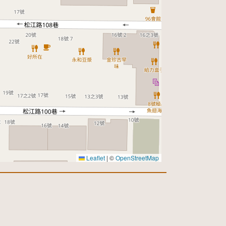
Leaflet
|
©
OpenStreetMap