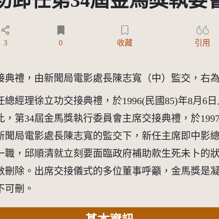
功卸任第34屆金馬獎執委
Y-ND 3.0 TW +)
3
0
收藏
引用
交接典禮，由新聞局電影處長陳志寬（中）監交，右
經理徐立功交接典禮，於1996(民國85)年8月
第34屆金馬獎執行委員會主席交接典禮，於1997(
新聞局電影處長陳志寬的監交下，新任主席即中影
一職，邱順清就立刻要面臨政府補助款生死未卜的
全數刪除。出席交接儀式的多位董事呼籲，金馬獎是
不可刪。