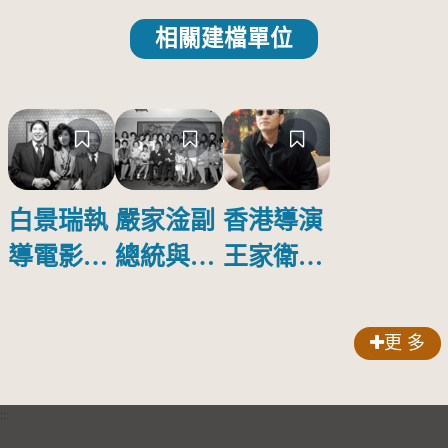
相關建檔單位
白景瑞執
嚴家淦副
香港導演
導電影
總統與第
王家衛暢
《金大班
5屆金馬
談電影
的最後一
獎代表團
《2046》
更 多
夜》
合影
:::