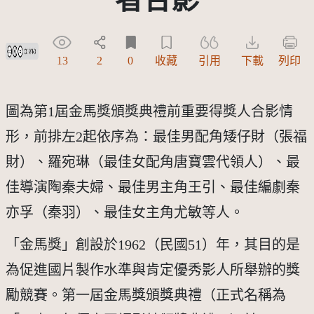
創用CC姓名標示-禁止改作 3.0 台灣及其後版本(CC BY-ND 3.0 TW +)
13
2
0
收藏
引用
下載
列印
圖為第1屆金馬獎頒獎典禮前重要得獎人合影情
形，前排左2起依序為：最佳男配角矮仔財（張福
財）、羅宛琳（最佳女配角唐寶雲代領人）、最
佳導演陶秦夫婦、最佳男主角王引、最佳編劇秦
亦孚（秦羽）、最佳女主角尤敏等人。
「金馬獎」創設於1962（民國51）年，其目的是
為促進國片製作水準與肯定優秀影人所舉辦的獎
勵競賽。第一屆金馬獎頒獎典禮（正式名稱為