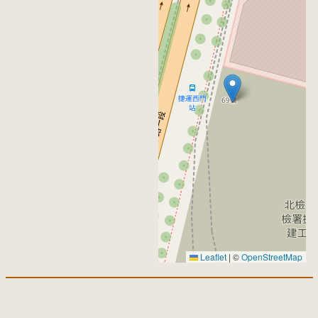
Leaflet
|
©
OpenStreetMap