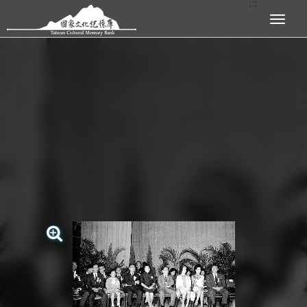
:::
跳到主要內容區塊
展開選單
:::
查看大圖