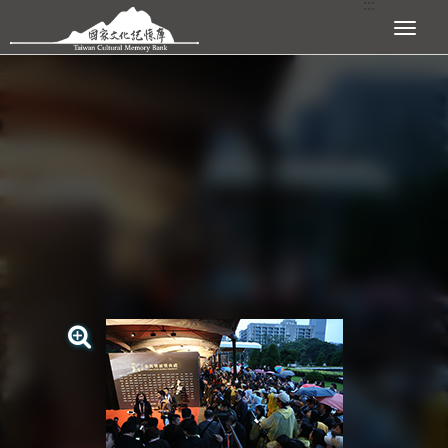
:::
跳到主要內容區塊
展開選單
:::
查看大圖