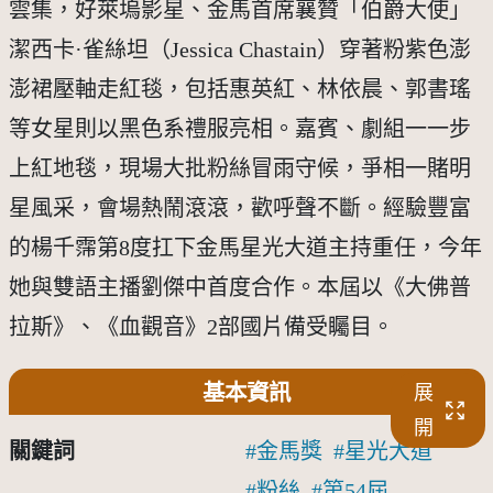
雲集，好萊塢影星、金馬首席襄贊「伯爵大使」
潔西卡·雀絲坦（Jessica Chastain）穿著粉紫色澎
澎裙壓軸走紅毯，包括惠英紅、林依晨、郭書瑤
等女星則以黑色系禮服亮相。嘉賓、劇組一一步
上紅地毯，現場大批粉絲冒雨守候，爭相一賭明
星風采，會場熱鬧滾滾，歡呼聲不斷。經驗豐富
的楊千霈第8度扛下金馬星光大道主持重任，今年
她與雙語主播劉傑中首度合作。本屆以《大佛普
拉斯》、《血觀音》2部國片備受矚目。
基本資訊
展
開
關鍵詞
金馬獎
星光大道
粉絲
第54屆