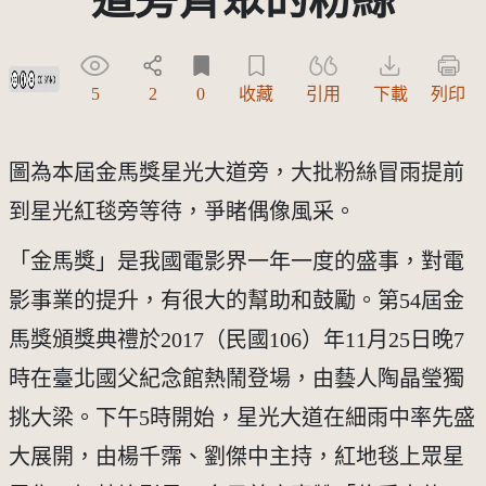
創用CC姓名標示-禁止改作 3.0 台灣及其後版本(CC BY-ND 3.0 TW +)
5
2
0
收藏
引用
下載
列印
圖為本屆金馬獎星光大道旁，大批粉絲冒雨提前
到星光紅毯旁等待，爭睹偶像風采。
「金馬獎」是我國電影界一年一度的盛事，對電
影事業的提升，有很大的幫助和鼓勵。第54屆金
馬獎頒獎典禮於2017（民國106）年11月25日晚7
時在臺北國父紀念館熱鬧登場，由藝人陶晶瑩獨
挑大梁。下午5時開始，星光大道在細雨中率先盛
大展開，由楊千霈、劉傑中主持，紅地毯上眾星