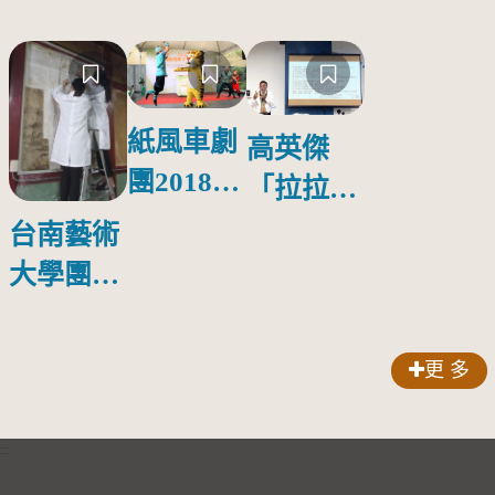
紙風車劇
高英傑
團2018公
「拉拉庫
益巡演 首
斯回憶」
台南藝術
場在鳳山
新書發表
大學團隊
會
啟動修復
林玉山寺
更 多
廟彩繪
:::