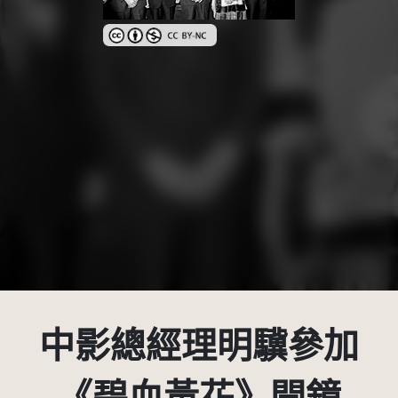
創用CC姓名標示-非商業性 3.0 台灣及其後版本(CC 
中影總經理明驥參加
《碧血黃花》開鏡