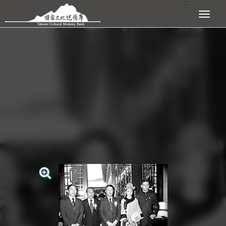
:::
跳到主要內容區塊
展開選單
:::
查看大圖