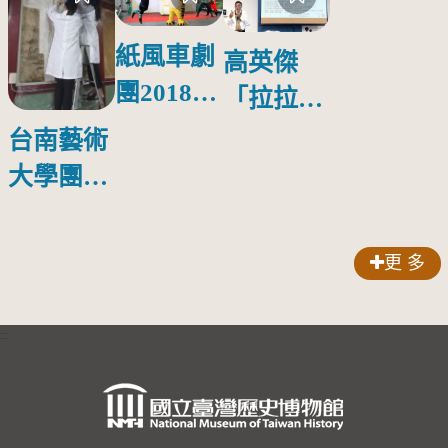
紙風車劇
高英傑
團2018公
「拉拉庫
益巡演 首
斯回憶」
台南藝術
場在鳳山
新書發表
大學團隊
會
啟動修復
林玉山寺
更 多
廟彩繪
:::