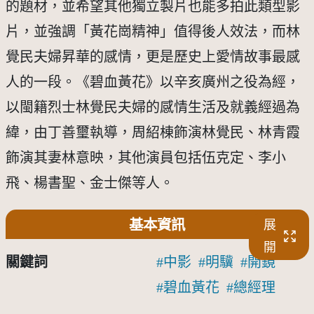
的題材，並希望其他獨立製片也能多拍此類型影
片，並強調「黃花崗精神」值得後人效法，而林
覺民夫婦昇華的感情，更是歷史上愛情故事最感
人的一段。《碧血黃花》以辛亥廣州之役為經，
以閩籍烈士林覺民夫婦的感情生活及就義經過為
緯，由丁善璽執導，周紹棟飾演林覺民、林青霞
飾演其妻林意映，其他演員包括伍克定、李小
飛、楊書聖、金士傑等人。
基本資訊
展
開
關鍵詞
中影
明驥
開鏡
碧血黃花
總經理