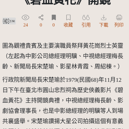
創用CC姓名標示-禁止改作 3.0 台灣及其後版本(CC BY-ND 3.0 TW +)
24
0
0
收藏
引用
下載
列印
圖為觀禮貴賓及主要演職員祭拜黃花崗烈士英靈
（左起為中影公司總經理明驥、中視總經理梅長
齡、新聞局長宋楚瑜、影星林青霞、周紹棟。）
行政院新聞局長宋楚瑜於1979(民國68)年11月12
日下午在臺北市圓山忠烈祠為歷史俠義影片《碧
血黃花》主持開鏡典禮，中視總經理梅長齡、影
劇協會理事長，也是中影總經理的明驥等人到場
共襄盛舉。宋楚瑜讚揚大星公司拍攝這個有意義