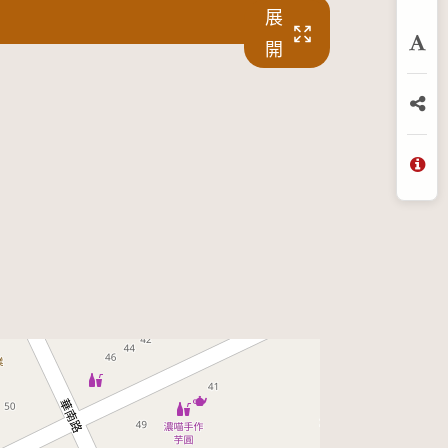
預
展
開
放
分
問