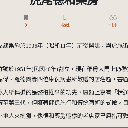
虎尾德和藥房
0
收藏
引用
屋建築約於1936年（昭和11年）前後興建，與虎
號於1951年(民國40年)創立，現在藥房大門上
春傑、羅德興等四位康復病患所敬贈的店名匾，書
為人所稱道的是整復推拿的功夫，匾額上寫有「精
傳至第三代，但隨著健保施行和傳統國術的式微，
外地人來擺攤，像德和藥房這樣的老店家已屈指可