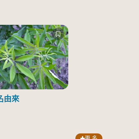
名由來
更 多