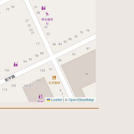
Leaflet
|
©
OpenStreetMap