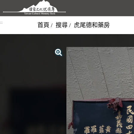
跳到主要內容區塊
:::
首頁
搜尋
虎尾德和藥房