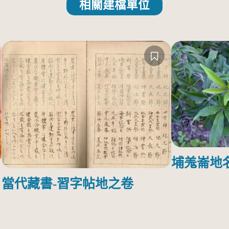
相關建檔單位
埔羗崙地
當代藏書-習字帖地之卷