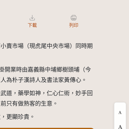
下載
列印
尾街小賣市場（現虎尾中央市場）同時期
仍懸掛開業時由嘉義縣中埔鄉樹頭埔（今
匾人為朴子漢詩人及書法家黃傳心。
通武道，藥學如神，仁心仁術，妙手回
目前只有做熟客的生意。
數，更顯珍貴。
縮