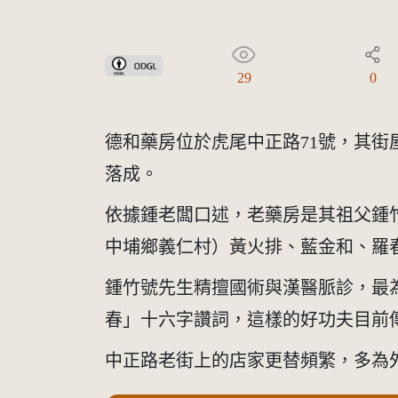
政府資料開放授權條款-第1版(OGDL 1.0)
29
0
德和藥房位於虎尾中正路71號，其街
落成。
依據鍾老闆口述，老藥房是其祖父鍾竹
中埔鄉義仁村）黃火排、藍金和、羅
鍾竹號先生精擅國術與漢醫脈診，最
春」十六字讚詞，這樣的好功夫目前
中正路老街上的店家更替頻繁，多為