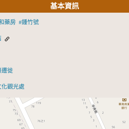
基本資訊
和藥房
鍾竹號
結
與遷徙
文化觀光處