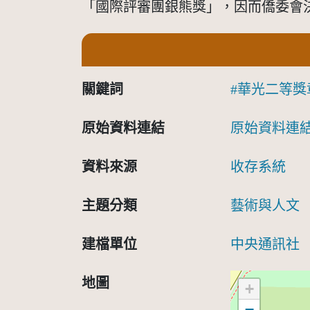
「國際評審團銀熊獎」，因而僑委會
關鍵詞
華光二等獎
原始資料連結
原始資料連
資料來源
收存系統
主題分類
藝術與人文
建檔單位
中央通訊社
地圖
+
−