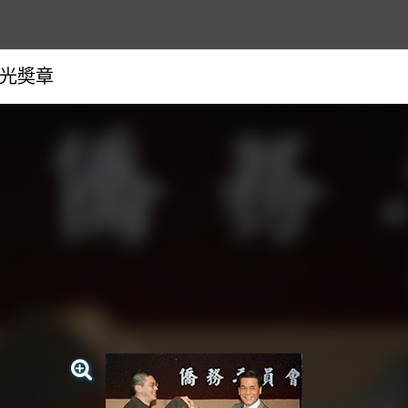
光奬章
查看大圖