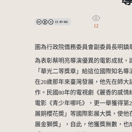
創用CC姓名標示-禁止改作 3.0 台灣及其後版本(CC B
12
圖為行政院僑務委員會副委員長明鎮華
為表彰蔡明亮導演優異的電影成就，讓華
「華光二等獎章」給這位國際知名導
在20歲那年來臺灣發展，他先在師
作。民國80年的電視劇《麗香的感
電影《青少年哪吒》，更一舉獲得第
展銅櫻花奬」等國際影展大獎，使他
展金獅獎」，自此，他獲獎無數，也