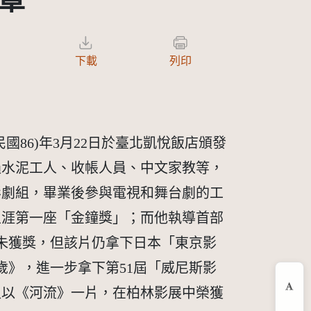
章
下載
列印
國86)年3月22日於臺北凱悅飯店頒發
過水泥工人、收帳人員、中文家教等，
影劇組，畢業後參與電視和舞台劇的工
生涯第一座「金鐘獎」；而他執導首部
並未獲獎，但該片仍拿下日本「東京影
歲》，進一步拿下第51屆「威尼斯影
又以《河流》一片，在柏林影展中榮獲
縮