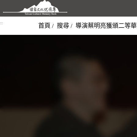
跳到主要內容區塊
:::
首頁
搜尋
導演蔡明亮獲頒二等華