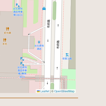
Leaflet
|
©
OpenStreetMap