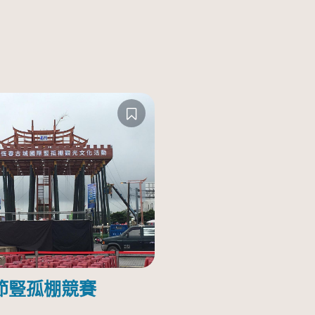
節豎孤棚競賽