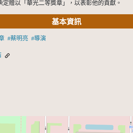
決定贈以「華光二等獎章」，以表彰他的貢獻。
基本資訊
章
蔡明亮
導演
結