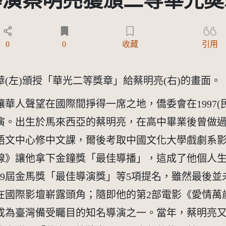
導演蔡明亮獲頒二等華光奬
Y-ND 3.0 TW +)
0
0
收藏
引用
(左)頒授「華光二等獎章」給蔡明亮(右)的畫面。
人聲望在國際間掙得一席之地，僑委會在1997(民
演。出生於馬來西亞的蔡明亮，在高中畢業後曾做
大語文中心修中文課，爾後考取中國文化大學戲劇系
情線》讓他拿下金鐘獎「最佳導播」，這成了他個人
29屆金馬獎「最佳導演獎」等5項提名，雖然最後
在國際影壇嶄露頭角；隨即他的第2部電影《愛情萬
成為臺灣備受矚目的知名導演之一。當年，蔡明亮