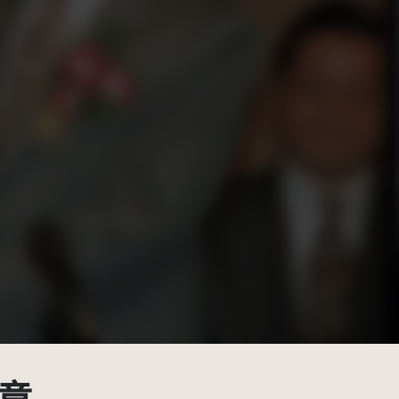
BY-NC 3.0 TW +)