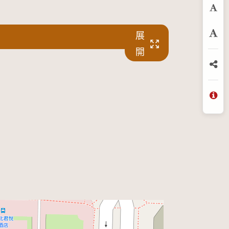
預
展
放
開
分
問