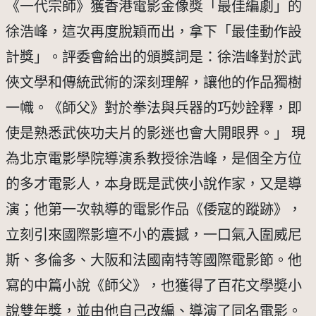
《一代宗師》獲香港電影金像獎「最佳編劇」的
徐浩峰，這次再度脫穎而出，拿下「最佳動作設
計獎」。評委會給出的頒獎詞是：徐浩峰對於武
俠文學和傳統武術的深刻理解，讓他的作品獨樹
一幟。《師父》對於拳法與兵器的巧妙詮釋，即
使是熟悉武俠功夫片的影迷也會大開眼界。」 現
為北京電影學院導演系教授徐浩峰，是個全方位
的多才電影人，本身既是武俠小說作家，又是導
演；他第一次執導的電影作品《倭寇的蹤跡》，
立刻引來國際影壇不小的震撼，一口氣入圍威尼
斯、多倫多、大阪和法國南特等國際電影節。他
寫的中篇小說《師父》，也獲得了百花文學奬小
說雙年獎，並由他自己改編、導演了同名電影。