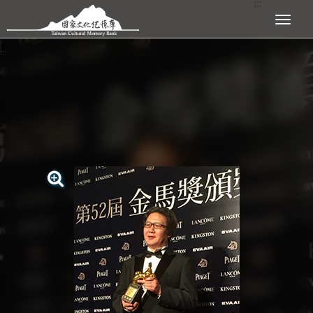
:::
跳到主要內容區塊
展開選單
:::
查看大圖