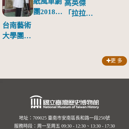
紙風車劇
高英傑
團2018公
「拉拉庫
益巡演 首
斯回憶」
台南藝術
場在鳳山
新書發表
大學團隊
會
啟動修復
林玉山寺
更 多
廟彩繪
:::
地址：709025 臺南市安南區長和路一段250號
服務時段：周一至周五 09:30 - 12:30、13:30 - 17:30