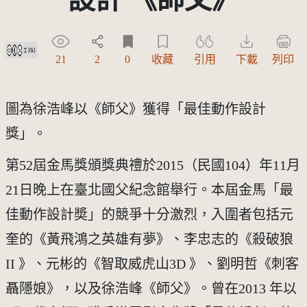
創用CC姓名標示-禁止改作 3.0 台灣及其後版本(CC BY-ND 3.0 TW +)
21
2
0
收藏
引用
下載
列印
圖為徐浩峰以《師父》獲得「最佳動作設計
獎」。
第52屆金馬獎頒獎典禮於2015（民國104）年11月
21日晚上在臺北國父紀念館舉行。本屆金馬「最
佳動作設計奬」的競爭十分激烈，入圍者包括元
奎的《黃飛鴻之英雄有夢》、李忠志的《殺破狼
II 》、元彬的《智取威虎山3D 》、劉明哲《刺客 
聶隱娘》，以及徐浩峰《師父》。曾在2013 年以