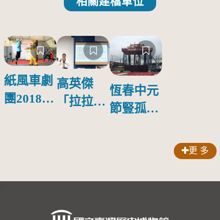
相關建檔單位
紙風車劇
高英傑
恆春中元
團2018公
「拉拉庫
節豎孤棚
益巡演 首
斯回憶」
競賽
場在鳳山
新書發表
更 多
會
:::