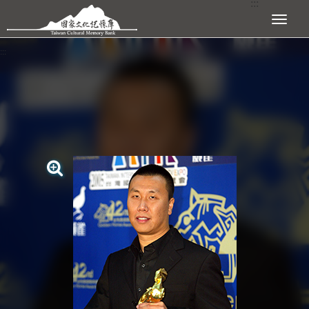
:::
跳到主要內容區塊
展開選單
:::
查看大圖