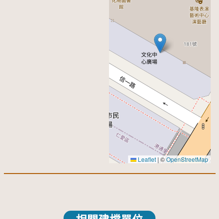
Leaflet
|
©
OpenStreetMap