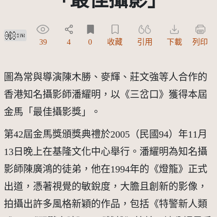
創用CC姓名標示-禁止改作 3.0 台灣及其後版本(CC BY-ND 3.0 TW +)
39
4
0
收藏
引用
下載
列印
圖為常與導演陳木勝、麥輝、莊文強等人合作的
香港知名攝影師潘耀明，以《三岔口》獲得本屆
金馬「最佳攝影獎」。
第42屆金馬獎頒獎典禮於2005（民國94）年11月
13日晚上在基隆文化中心舉行。潘耀明為知名攝
影師陳廣鴻的徒弟，他在1994年的《燈籠》正式
出道，憑著視覺的敏銳度，大膽且創新的影像，
拍攝出許多風格新穎的作品，包括《特警新人類