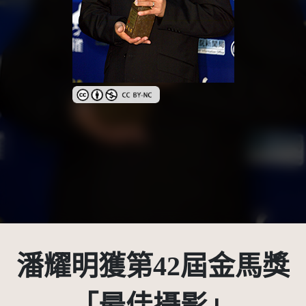
創用CC姓名標示-非商業性 3.0 台灣及其後版本(CC BY
潘耀明獲第42屆金馬獎
「最佳攝影」