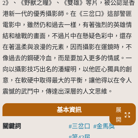
2》、《野獸之瞳》、《雙雄》等片，被公認是香
港新一代的優秀攝影師。在《三岔口》這部警匪
電影中，雖然仍和過去一樣，有著強烈的英雄情
結和槍戰的畫面，不過片中在懸疑色彩中，還存
在著溫柔與浪漫的元素，因而攝影在運鏡時，不
像過去的鋼硬冷血，而是要加入更多的情感。一
向以攝影技巧出名的潘耀明，以他匠心獨具的創
意，在軟硬中取得最大的平衡，讓他得以在令人
震憾的武鬥中，傳達出深層的人文思維。
基本資訊
展
開
關鍵詞
三岔口
金馬獎
第42屆