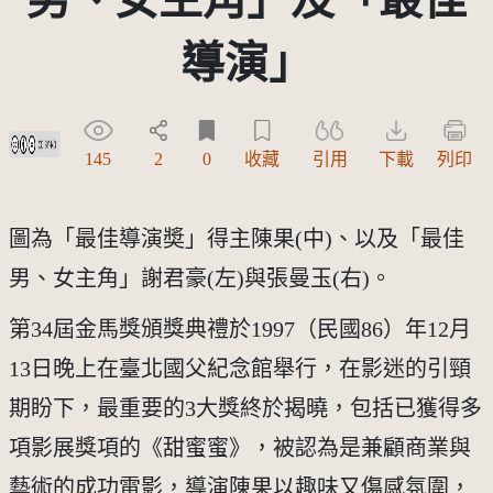
導演」
創用CC姓名標示-禁止改作 3.0 台灣及其後版本(CC BY-ND 3.0 TW +)
145
2
0
收藏
引用
下載
列印
圖為「最佳導演奬」得主陳果(中)、以及「最佳
男、女主角」謝君豪(左)與張曼玉(右)。
第34屆金馬獎頒獎典禮於1997（民國86）年12月
13日晚上在臺北國父紀念館舉行，在影迷的引頸
期盼下，最重要的3大獎終於揭曉，包括已獲得多
項影展獎項的《甜蜜蜜》，被認為是兼顧商業與
藝術的成功電影，導演陳果以趣味又傷感氛圍，