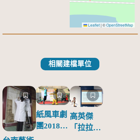
Leaflet
|
©
OpenStreetMap
相關建檔單位
紙風車劇
高英傑
團2018公
「拉拉庫
益巡演 首
斯回憶」