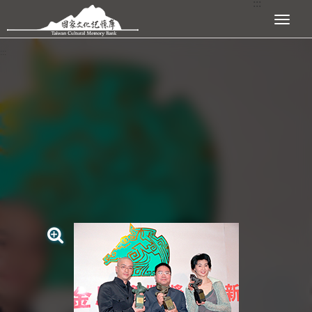
:::
跳到主要內容區塊
展開選單
:::
查看大圖