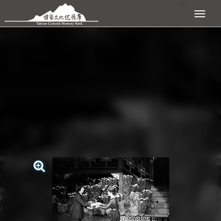
:::
跳到主要內容區塊
展開選單
:::
查看大圖