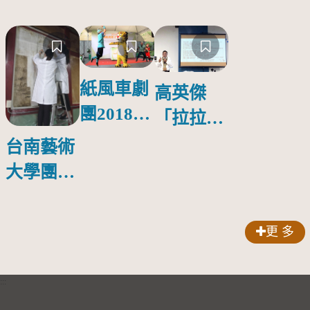
紙風車劇
高英傑
團2018公
「拉拉庫
益巡演 首
斯回憶」
台南藝術
場在鳳山
新書發表
大學團隊
會
啟動修復
林玉山寺
更 多
廟彩繪
:::