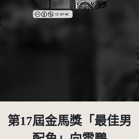
創用CC姓名標示-非商業性 3.0 台灣及其後版本(CC BY
第17屆金馬獎「最佳男
配角」向雲鵬