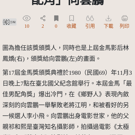
創用CC姓名標示-禁止改作 3.0 台灣及其後版本(CC BY-ND 3.0 TW +)
10
2
0
收藏
引用
下載
列印
圖為擔任該獎頒獎人，同時也是上屆金馬影后林
鳳嬌(右)，頒獎給向雲鵬(左)的畫面。
第17屆金馬獎頒獎典禮於1980（民國69）年11月3
日晚上7點在臺北國父紀念館舉行。本屆金馬「最
佳男配角獎」爆出冷門，在《鄉野人》表現內斂
深刻的向雲鵬一舉擊敗老將江明，和被看好的另
一候選人李小飛。向雲鵬出身電影世家，他的父
親祁和熙是臺灣知名攝影師，拍攝過電影《太極