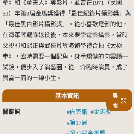
拳》和《董夫人》等影片，並曾在1971（民國
60）年第9屆金馬獎獲得「最佳紀錄片攝影獎」與
「最佳黑白影片攝影獎」。從小喜歡電影的他，
在海軍陸戰隊退役後，本來要學電影攝影，當時
父視祁和熙正與武俠片導演鮑學禮合拍《太極
拳》，臨時需要一個配角，身手矯健的向雲鵬一
試鏡，便步入了演藝圈，從一介臨時演員，成了
獨當一面的一線小生。
基本資訊
展
開
關鍵詞
向雲鵬
金馬獎
第17屆
第17屆金馬獎