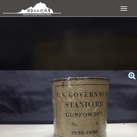
:::
跳到主要內容區塊
展開選單
:::