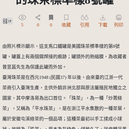
創用CC姓名標示 3.0 台灣及其後版本(CC BY 3.0 TW +)
5
0
0
收藏
引用
下載
列印
由照片標示顯示，這支馬口鐵罐是美國珠茶標準樣的第
8
號
罐，罐蓋上有兩個錫焊接的痕跡；罐頭外的熱縮膜，為收藏者
曾昱菖先生為保護此罐而外加。
臺灣珠茶是在西元
1948 (
民國
37)
年以後，由來臺的江浙一代
茶商引入臺灣生產，主供外銷非洲北部與原法屬殖民地獨立之
國家，其中摩洛哥為出口首位。「珠茶」，為一種「炒菁綠
茶」，又稱為「平水珠茶」，是在浙江平水集散的一種茶葉，
屬於安徽屯溪綠茶的一個品項；這種茶最初以手工揉成小球