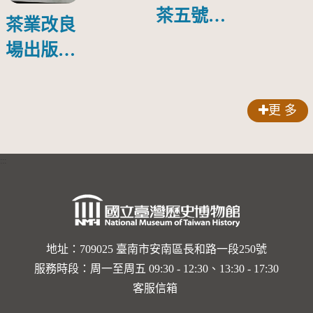
茶五號葉
茶業改良
片成分含
場出版第
量之影響
一本育種
專書--
更 多
「台灣茶
樹種原圖
:::
誌」
(2003)
地址：709025 臺南市安南區長和路一段250號
服務時段：周一至周五 09:30 - 12:30、13:30 - 17:30
客服信箱