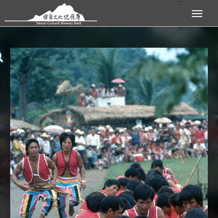
:::
跳到主要內容區塊
展開選單
:::
查看