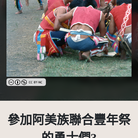
創用CC姓名標示-非商業性 3.0 台灣及其後版本(CC BY-NC 3.0 TW +
參加阿美族聯合豐年祭
的勇士們3