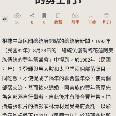
公眾領域貢獻宣告(CC0)
50
0
0
收藏
引用
下載
列印
根據中華民國總統府網站的總統府新聞，1993年
（民國82年）8月28日的「總統伉儷親臨花蓮阿美
族傳統的豐年祭盛會」中提到，於1982年（民國
71年）李登輝與馬太鞍和太巴塱兩個部落頭目一
同吃飯，才使促成了隔年的聯合豐年祭，使兩個
部落交流，甚而後來通婚。阿美族的豐年祭原先
為各部落自行舉辦，自此後才有聯合豐年祭。拍
攝這張照片的攝影家林清材是受縣府委託，以彩
色正片記錄下1983年（民國72年）於花蓮各地所