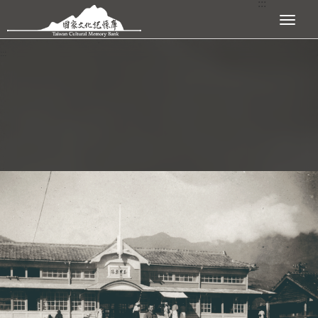
:::
跳到主要內容區塊
展開選單
:::