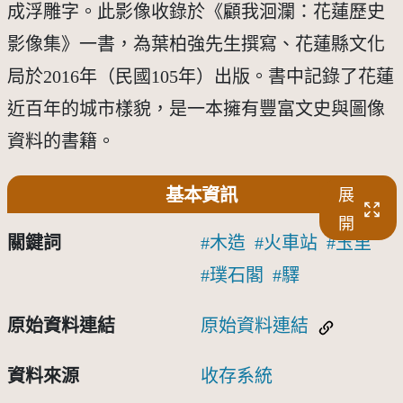
成浮雕字。此影像收錄於《顧我洄瀾：花蓮歷史
影像集》一書，為葉柏強先生撰寫、花蓮縣文化
局於2016年（民國105年）出版。書中記錄了花蓮
近百年的城市樣貌，是一本擁有豐富文史與圖像
資料的書籍。
基本資訊
展
開
關鍵詞
木造
火車站
玉里
璞石閣
驛
原始資料連結
原始資料連結
資料來源
收存系統