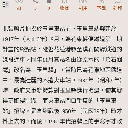
公眾領域貢獻宣告(CC0)
91
5
0
收藏
引用
下載
列印
此張照片拍攝於玉里車站前。玉里車站興建於
1917年（大正6年）9月，為花東輕便鐵道第一期
計畫的終點站。隨著花蓮港驛至璞石閣驛鐵道的
線段通車，同年11月其站名由從原本的「璞石閣
驛」改名為「玉里驛」，當時已為花東地區鐵道
中，最為壯麗的木造火車站。1934年（昭和9年）
時，政府又重新撥款對玉里驛進行擴建，使其變
得更顯得壯觀。而火車站門口手寫的「玉里車
站」招牌，是直到戰後1950年（民國39年）時才
掛上去的，而後，1960年代招牌上的手寫字才改