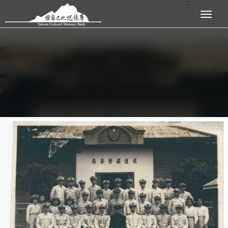
:::
跳到主要內容區塊
展開選單
:::