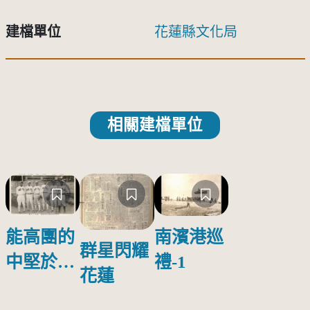
建檔單位
花蓮縣文化局
相關建檔單位
能高團的
南濱港巡
群星閃耀
中堅於花
禮-1
花蓮
蓮港農業