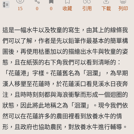
公眾領域貢獻宣告(CC0)
15
0
0
收藏
引用
下載
列印
這是一幅水牛以及牧童的寫生，由其上的線條我
們可以了解，作者是先以鉛筆作最基本的簡單構
圖後，再使用枯墨加以的描繪出水牛與牧童的姿
態，且在紙張的右下角我們可以看到清晰的：
「花蓮港」字樣。花蓮舊名為「洄瀾」，為早期
漢人移墾至花蓮時，於花蓮溪口看見溪水日夜奔
注，且時時刻刻都與海浪衝擊而形成一個迴圈的
狀態，因此將此地稱之為「洄瀾」。現今我們依
然可以在花蓮許多的農田裡看到放養水牛的情
形，且政府也協助農民，對放養水牛進行輔導。