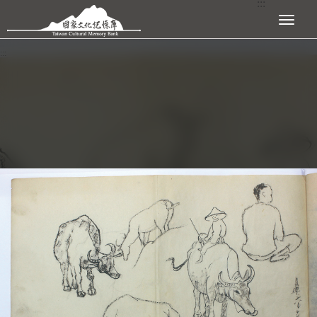
:::
跳到主要內容區塊
展開選單
:::