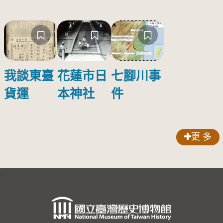
我談東臺
花蓮市日
七腳川事
貨運
本神社
件
更 多
:::