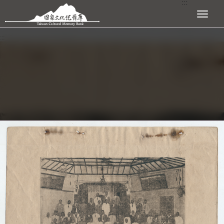
:::
跳到主要內容區塊
展開選單
:::