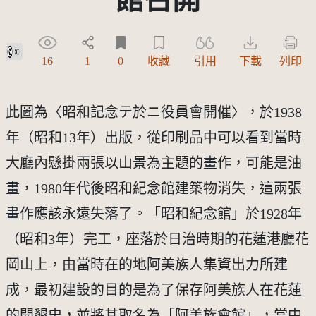
公眾領域貢獻宣告(CC0)
16
1
0
收藏
引用
下載
列印
此圖為〈昭和記念テ於ニ役員會開催〉，於1938
年（昭和13年）出版，從印刷品中可以看到當時
大廳內懸掛兩張以山景為主題的畫作，可能是油
畫，1980年代後昭和紀念館建築物消失，這兩張
畫作應該永遠失落了。「昭和紀念館」於1928年
（昭和3年）完工，座落於日治時期的花蓮港廳花
岡山上，由當時在的地阿美族人集資出力所建
成，最初建設的目的是為了保存阿美族人在花蓮
的開墾史，並將其取名為「阿美族會館」，當中