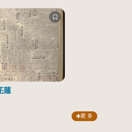
花蓮
更 多