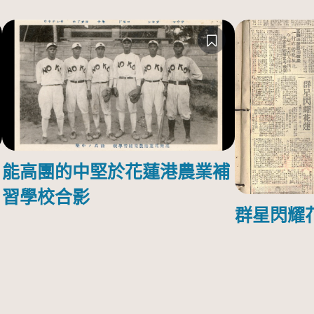
能高團的中堅於花蓮港農業補
習學校合影
群星閃耀