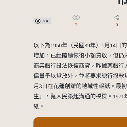
公眾領域貢獻宣告(CC0)
2
0
以下為1950年（民國39年）1月
增加，已經陸續恢復小額貸放，但仍
商業銀行設法恢復商貸，昨據某銀行
儘量予以貸放外，並將要求總行撥款貸
月3日在花蓮創辦的地域性報紙。最
生」，幫人民築起溝通的橋樑。197
紙。