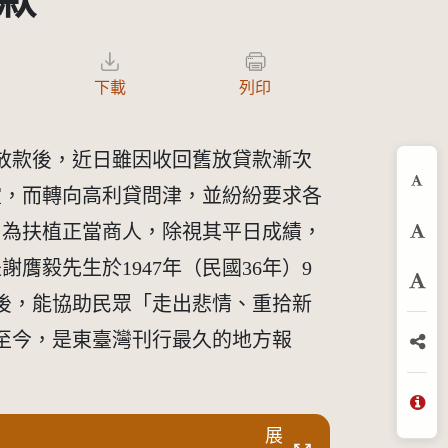
款
下載
列印
外放款後，近日雖因收回舊放貸款漸次
靈，而轉向高利貸問津，並紛紛要求各
縮
，為扶植正當商人，除視其平日成績，
預
毅先生於1947年（民國36年）9
放
後，能協助民眾「走出悲情、重拾新
用至今，是東臺灣刊行最久的地方報
分
問
展