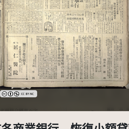
創用CC姓名標示-非商業性 3.0 台灣及其後版本(CC BY-NC 3.0 TW +)