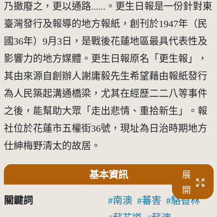
乃撤廢之，更以通路......。更生日報是一份針對東
臺灣發行及報導的地方報紙，創刊於1947年（民
國36年）9月3日，是戰後花蓮地區最具代表性及
影響力的地方媒體。更生日報原名「更生報」，
其由來源自創辦人謝庸毅先生希望藉由報紙發行
為人民築起溝通橋梁，尤其在經歷二二八等事件
之後，能幫助大眾「走出悲情、重拾新生」。報
社位於花蓮市五權街36號，現址為日治時期地方
仕紳梅野清太的故居。
基本資訊
展
開
關鍵詞
南澳
蕃害
駱香林