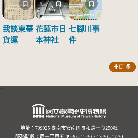
我談東臺
花蓮市日
七腳川事
貨運
本神社
件
更 多
:::
地址：709025 臺南市安南區長和路一段250號
服務時段：周一至周五 09:30 - 12:30、13:30 - 17:30