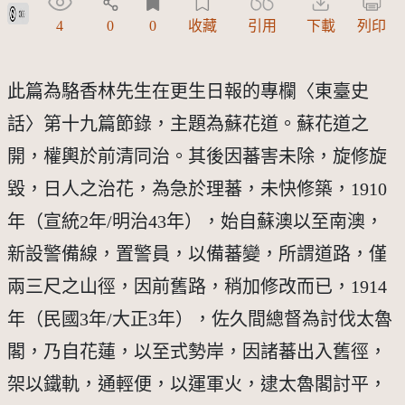
公眾領域貢獻宣告(CC0)
4
0
0
收藏
引用
下載
列印
此篇為駱香林先生在更生日報的專欄〈東臺史
話〉第十九篇節錄，主題為蘇花道。蘇花道之
開，權輿於前清同治。其後因蕃害未除，旋修旋
毀，日人之治花，為急於理蕃，未快修築，1910
年（宣統2年/明治43年），始自蘇澳以至南澳，
新設警備線，置警員，以備蕃變，所謂道路，僅
兩三尺之山徑，因前舊路，稍加修改而已，1914
年（民國3年/大正3年），佐久間總督為討伐太魯
閣，乃自花蓮，以至式勢岸，因諸蕃出入舊徑，
架以鐵軌，通輕便，以運軍火，逮太魯閣討平，