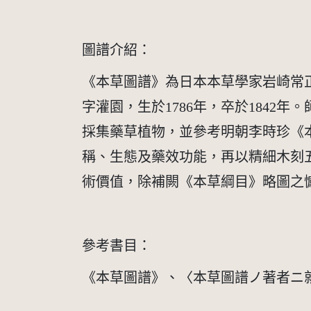
圖譜介紹：
《本草圖譜》為日本本草學家岩崎常正
字灌園，生於1786年，卒於184
採集藥草植物，並參考明朝李時珍《
稱、生態及藥效功能，再以精細木刻五
術價值，除補闕《本草綱目》略圖之
參考書目：
《本草圖譜》、〈本草圖譜ノ著者ニ