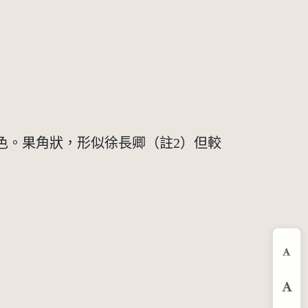
色。果角狀，形似徐長卿（註2）但較
縮
預