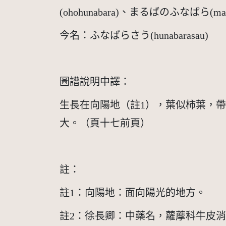
(ohohunabara)、まるばのふなばら(maru
今名：ふなばらさう(hunabarasau)
圖譜說明中譯：
生長在向陽地（註1），葉似柿葉，
大。（頁十七前頁）
註：
註1：向陽地：面向陽光的地方。
註2：徐長卿：中藥名，蘿藦科牛皮