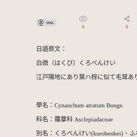
政府資料開放授權條款-第1版(OGDL 1.0)
6
0
日語原文：
白微（はくび）くろべんけい
江戸陽地にあり葉ハ枒に似て毛茸あ
學名：Cynanchum atratum Bunge.
科名：蘿藦科 Asclepiadaceae
別名：くろべんけい(kurobenkei)、ふな