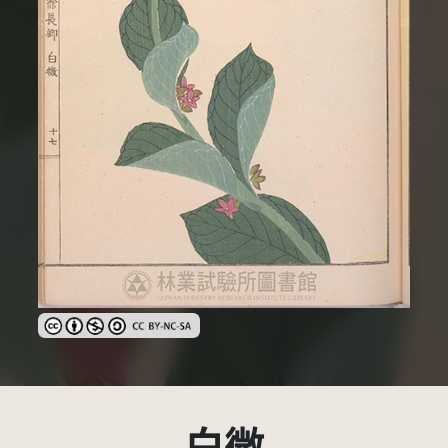
創用CC姓名標示-非商業性-相同方式分享 3.0 台灣及其後版本(CC