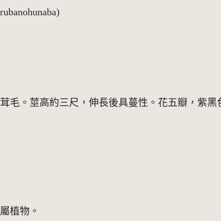
banohunaba)
帶茸毛。莖高約三尺，伸長後具蔓性。花五瓣，紫黑
消屬植物。