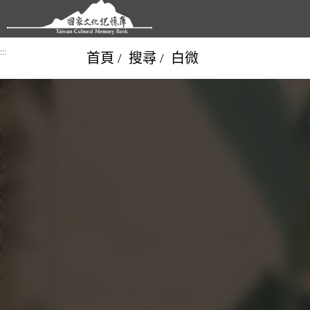
跳到主要內容區塊
:::
首頁
搜尋
白微