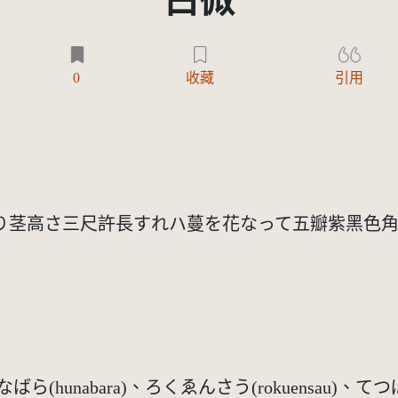
白微
0
收藏
引用
り茎高さ三尺許長すれハ蔓を花なって五瓣紫黑色
ばら(hunabara)、ろくゑんさう(rokuensau)、て