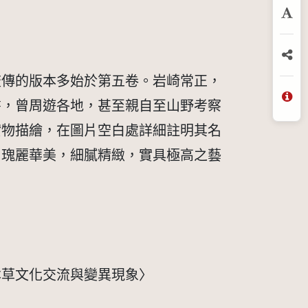
放
分
流傳的版本多始於第五卷。岩崎常正，
此書，曾周遊各地，甚至親自至山野考察
問
實物描繪，在圖片空白處詳細註明其名
，瑰麗華美，細膩精緻，實具極高之藝
本草文化交流與變異現象〉