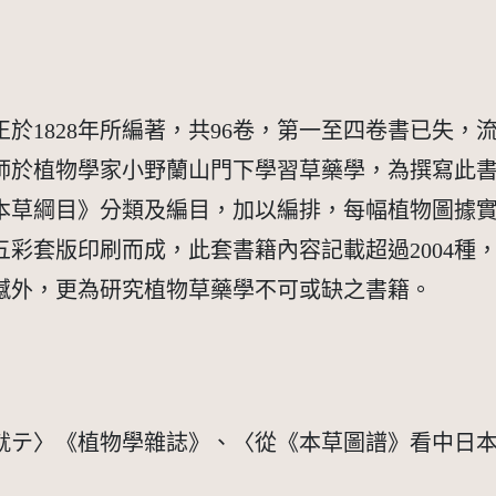
於1828年所編著，共96卷，第一至四卷書已失，
2年。師於植物學家小野蘭山門下學習草藥學，為撰寫
本草綱目》分類及編目，加以編排，每幅植物圖據
彩套版印刷而成，此套書籍內容記載超過2004種
憾外，更為研究植物草藥學不可或缺之書籍。
就テ〉《植物學雜誌》、〈從《本草圖譜》看中日