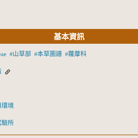
基本資訊
eae
山草部
本草圖譜
蘿藦科
結
與環境
試驗所