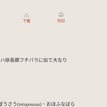
下載
列印
角ハ徐長卿フチバラに似て大なり
つぽうさう(tetupousau)、おほふなばら