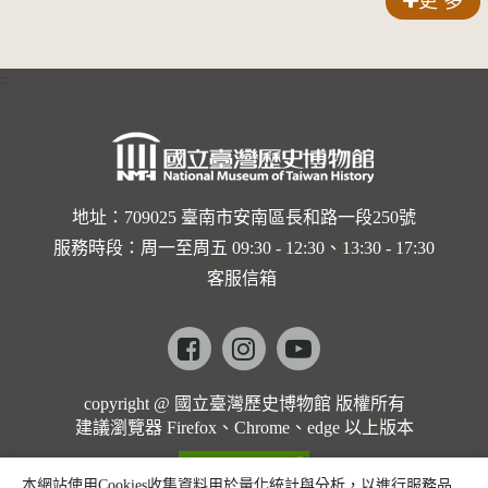
累計演出
更 多
辦理貧戶
第201場
家庭補助
:::
五七一戶
省縣運用
經費一百
八十餘萬
地址：709025 臺南市安南區長和路一段250號
服務時段：周一至周五 09:30 - 12:30、13:30 - 17:30
客服信箱
Facebook
instagram
youtube
copyright @ 國立臺灣歷史博物館 版權所有
建議瀏覽器 Firefox、Chrome、edge 以上版本
本網站使用Cookies收集資料用於量化統計與分析，以進行服務品