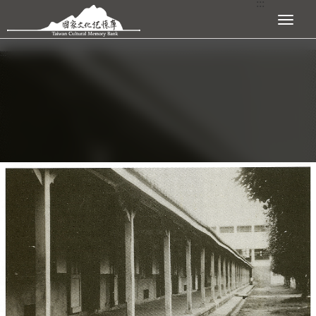
:::
跳到主要內容區塊
展開選單
:::