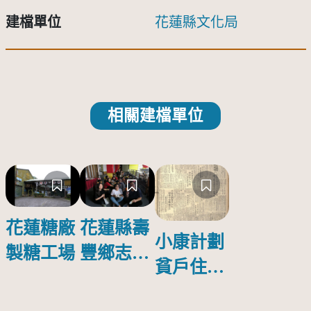
建檔單位
花蓮縣文化局
相關建檔單位
花蓮糖廠
花蓮縣壽
小康計劃
製糖工場
豐鄉志學
貧戶住宅
國小（晚
縣府今年
上場）：