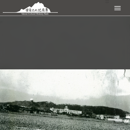
:::
跳到主要內容區塊
展開選單
:::