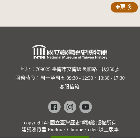
興建百戶
累計演出
更 多
辦理貧戶
第201場
家庭補助
:::
五七一戶
省縣運用
經費一百
八十餘萬
地址：709025 臺南市安南區長和路一段250號
服務時段：周一至周五 09:30 - 12:30、13:30 - 17:30
客服信箱
Facebook
instagram
youtube
copyright @ 國立臺灣歷史博物館 版權所有
建議瀏覽器 Firefox、Chrome、edge 以上版本