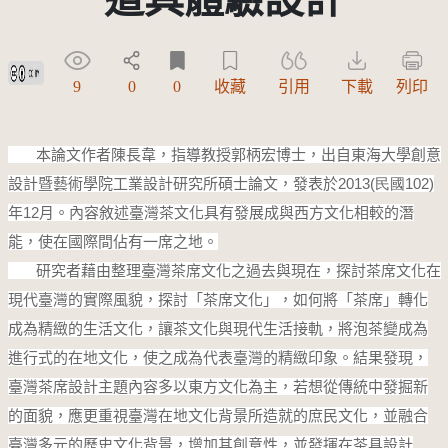
創用CC姓名標示 3.0 台灣及其後版本(CC BY 3.0 TW +)
9
0
0
收藏
引用
下載
列印
本論文作者
陳長韋
，指導教授郭柄宏博士，出自東海大學創意
設計暨藝術學院工業設計研究所碩士論文，發表於
2013(民國102)
年
12
月。內容敘述臺灣茶文化具有發展成與西方文化相較的潛
能，使在國際間佔有一席之地。
       研究者藉由整理臺灣茶席文化之過去與現在，探討茶席文化在
現代臺灣的實際風貌，探討「茶席文化」，如何將「茶席」轉化
成為精緻的生活文化，讓茶文化與現代生活接軌，將泡茶變成為
進行式的在地文化，使之成為代表臺灣的精緻印象。結果發現，
臺灣茶席設計主題內容多以東方文化為主，若想從傳統中發掘新
的面貌，應更重視臺灣在地文化背景所造就的庶民文化，並融合
臺灣多元的歷史文化背景，增加其創意性，並發揮在茶具設計