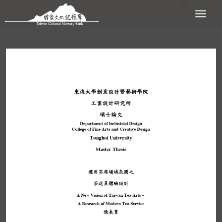
:::
跳到主要內容區塊
展開選單
:::
查