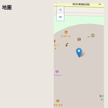
地圖
+
−