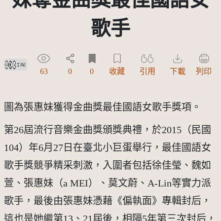
歌手
創用CC姓名標示-禁止改作 3.0 台灣及其後版本(CC BY-ND 3.0 TW +)
63
0
0
收藏
引用
下載
列印
圖為張惠妹獲得金曲獎最佳國語女歌手獎項。
第26屆流行音樂金曲獎頒獎典禮，於2015（民國
104）年6月27日在臺北小巨蛋舉行，最佳國語女
歌手獎競爭精采刺激，入圍者包括徐佳瑩、魏如
萱、張惠妹（a MEI）、莫文蔚、A-Lin等實力派
歌手，最後由張惠妹憑藉《偏執面》專輯封后，
這也是她繼第13、21屆後，相隔5年第三次封后，