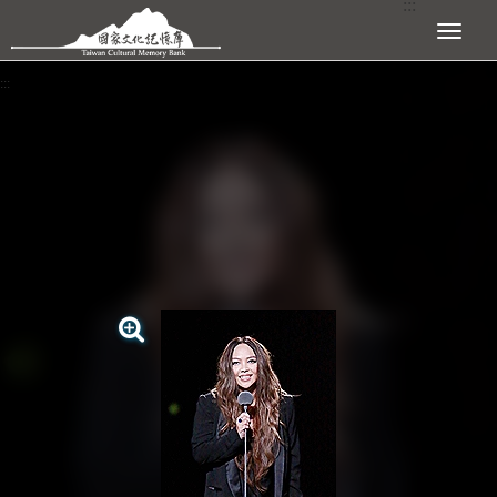
:::
跳到主要內容區塊
展開選單
:::
查看大圖