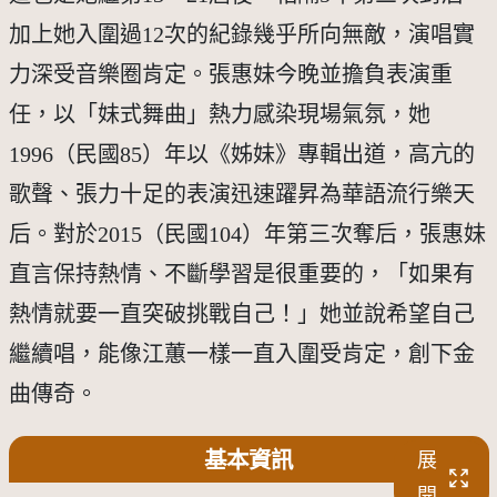
加上她入圍過12次的紀錄幾乎所向無敵，演唱實
力深受音樂圈肯定。張惠妹今晚並擔負表演重
任，以「妹式舞曲」熱力感染現場氣氛，她
1996（民國85）年以《姊妹》專輯出道，高亢的
歌聲、張力十足的表演迅速躍昇為華語流行樂天
后。對於2015（民國104）年第三次奪后，張惠妹
直言保持熱情、不斷學習是很重要的，「如果有
熱情就要一直突破挑戰自己！」她並說希望自己
繼續唱，能像江蕙一樣一直入圍受肯定，創下金
曲傳奇。
基本資訊
展
開