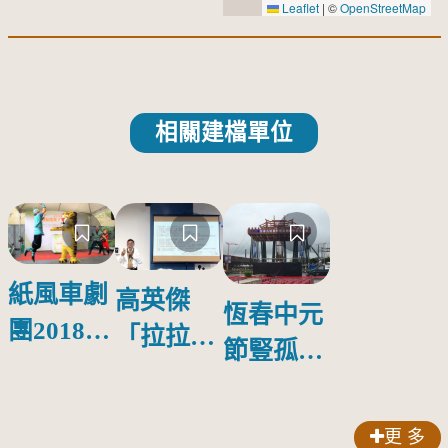
Leaflet
|
©
OpenStreetMap
相關建檔單位
紙風車劇
高英傑
恆春中元
團2018公
「拉拉庫
節豎孤棚
益巡演 首
斯回憶」
競賽
場在鳳山
新書發表
更 多
會