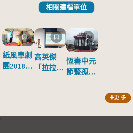
相關建檔單位
紙風車劇
高英傑
恆春中元
團2018公
「拉拉庫
節豎孤棚
益巡演 首
斯回憶」
競賽
場在鳳山
新書發表
更 多
會
:::