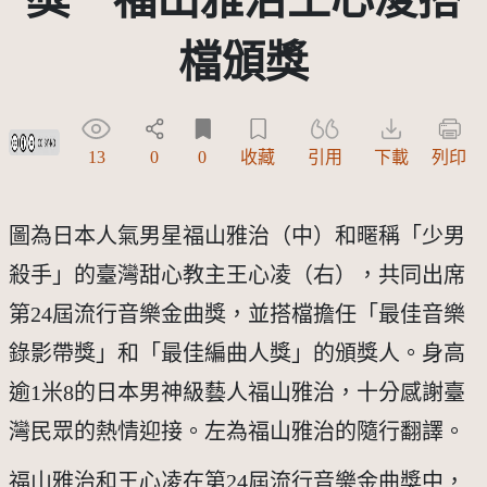
檔頒獎
創用CC姓名標示-禁止改作 3.0 台灣及其後版本(CC BY-ND 3.0 TW +)
13
0
0
收藏
引用
下載
列印
圖為日本人氣男星福山雅治（中）和暱稱「少男
殺手」的臺灣甜心教主王心凌（右），共同出席
第24屆流行音樂金曲獎，並搭檔擔任「最佳音樂
錄影帶獎」和「最佳編曲人獎」的頒獎人。身高
逾1米8的日本男神級藝人福山雅治，十分感謝臺
灣民眾的熱情迎接。左為福山雅治的隨行翻譯。
福山雅治和王心凌在第24屆流行音樂金曲獎中，