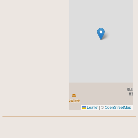
Leaflet
|
©
OpenStreetMap