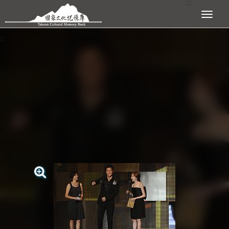
:::
跳到主要內容區塊
展開選單
:::
查看大圖