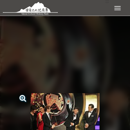
:::
跳到主要內容區塊
展開選單
:::
查看大圖