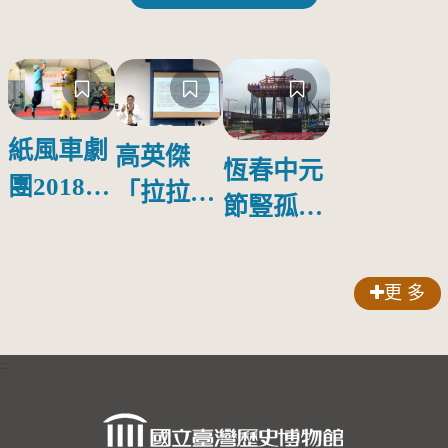
紙風車劇
高英傑
恆春中元
團2018公
「拉拉庫
節豎孤棚
益巡演 首
斯回憶」
競賽
場在鳳山
新書發表
更 多
會
:::