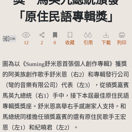
「原住民語專輯獎」
創用CC姓名標示-禁止改作 3.0 台灣及其後版本(CC BY-ND 3.0 TW +)
12
2
0
收藏
引用
下載
列印
圖為以《Suming舒米恩首張個人創作專輯》獲獎
的阿美族創作歌手舒米恩（右2）和專輯發行公司
（彎的音樂有限公司）代表（左3），從頒獎嘉賓
馬英九總統（右1）手中，接下本屆最佳原住民語
專輯獎獎座。舒米恩高舉右手感謝家人支持。和
馬總統同樣擔任頒獎嘉賓的還有原住民歌手王宏
恩（左1）和紀曉君（左2）。