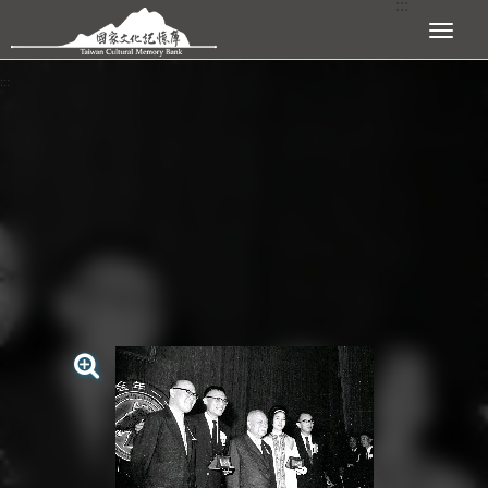
:::
跳到主要內容區塊
展開選單
:::
查看大圖