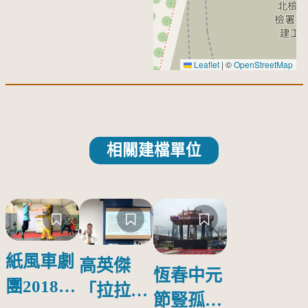
Leaflet
|
©
OpenStreetMap
相關建檔單位
紙風車劇
高英傑
恆春中元
團2018公
「拉拉庫
節豎孤棚