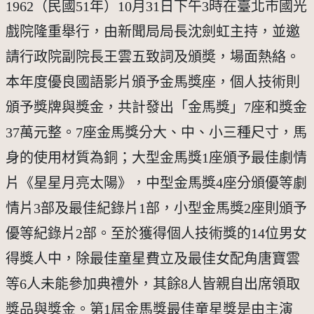
1962（民國51年）10月31日下午3時在臺北市國光
戲院隆重舉行，由新聞局局長沈劍虹主持，並邀
請行政院副院長王雲五致詞及頒奬，場面熱絡。
本年度優良國語影片頒予金馬獎座，個人技術則
頒予獎牌與獎金，共計發出「金馬獎」7座和獎金
37萬元整。7座金馬獎分大、中、小三種尺寸，馬
身的使用材質為銅；大型金馬獎1座頒予最佳劇情
片《星星月亮太陽》，中型金馬獎4座分頒優等劇
情片3部及最佳紀錄片1部，小型金馬獎2座則頒予
優等紀錄片2部。至於獲得個人技術獎的14位男女
得獎人中，除最佳童星費立及最佳女配角唐寶雲
等6人未能參加典禮外，其餘8人皆親自出席領取
獎品與獎金。第1屆金馬獎最佳童星獎是由主演