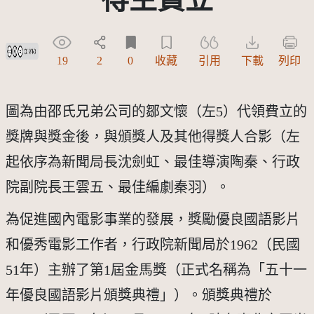
創用CC姓名標示-禁止改作 3.0 台灣及其後版本(CC BY-ND 3.0 TW +)
19
2
0
收藏
引用
下載
列印
圖為由邵氏兄弟公司的鄒文懷（左5）代領費立的
獎牌與獎金後，與頒獎人及其他得獎人合影（左
起依序為新聞局長沈劍虹、最佳導演陶秦、行政
院副院長王雲五、最佳編劇秦羽）。
為促進國內電影事業的發展，獎勵優良國語影片
和優秀電影工作者，行政院新聞局於1962（民國
51年）主辦了第1屆金馬獎（正式名稱為「五十一
年優良國語影片頒獎典禮」）。頒獎典禮於