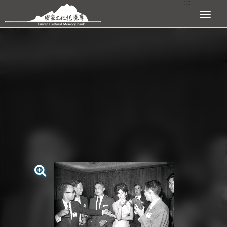
:::
跳到主要內容區塊
展開選單
:::
查看大圖