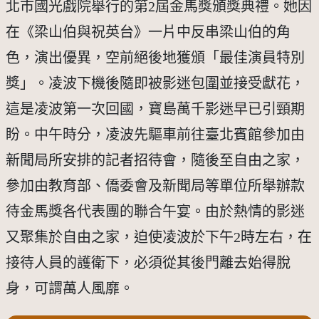
北市國光戲院舉行的第2屆金馬獎頒獎典禮。她因
在《梁山伯與祝英台》一片中反串梁山伯的角
色，演出優異，空前絕後地獲頒「最佳演員特別
獎」。凌波下機後隨即被影迷包圍並接受獻花，
這是凌波第一次回國，寶島萬千影迷早已引頸期
盼。中午時分，凌波先驅車前往臺北賓館參加由
新聞局所安排的記者招待會，隨後至自由之家，
參加由教育部、僑委會及新聞局等單位所舉辦款
待金馬獎各代表團的聯合午宴。由於熱情的影迷
又聚集於自由之家，迫使凌波於下午2時左右，在
接待人員的護衛下，必須從其後門離去始得脫
身，可謂萬人風靡。