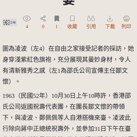
創用CC姓名標示-禁止改作 3.0 台灣及其後版本(CC BY-ND 3.0 TW +)
4
0
1
收藏
引用
下載
列印
圖為凌波（左4）在自由之家接受記者的採訪，她
身穿淺紫紅色旗袍，充分展現其曼妙身材，令人
有清新雅秀之感（左1為邵氏公司宣傳主任鄒文
懷）。
1963（民國52年）10月30日上午10時許，香港邵
氏公司返國祝壽代表團，在團長鄒文懷的帶領
下，與凌波、鄭佩佩等人自港搭機來臺。凌波此
行除向蔣中正總統祝壽外，並參加31日下午在臺