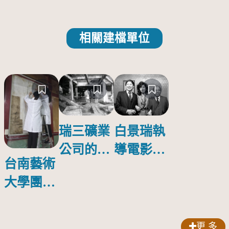
相關建檔單位
瑞三礦業
白景瑞執
公司的選
導電影
台南藝術
煤廠
《金大班
大學團隊
的最後一
啟動修復
夜》
林玉山寺
更 多