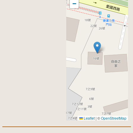
−
Leaflet
|
©
OpenStreetMap