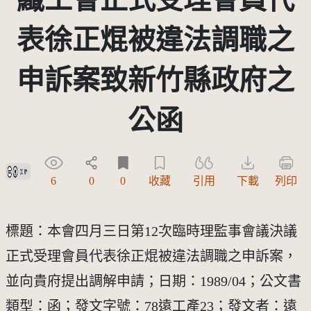
表徐正焜被違法調職之
申訴案致新竹縣政府之
公函
創用CC姓名標示 3.0 台灣及其後版本(CC BY 3.0 TW +)
6
0
0
收藏
引用
下載
列印
標題：本會四月三日第12次臨時理監事會議決議
正式受理會員代表徐正焜被違法調職之申訴案，
並向貴府提出調解申請；日期：1989/04；公文書
類型：函；發文字號：78遠工產23；發文者：遠