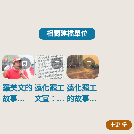
相關建檔單位
羅美文的
遠化罷工
遠化罷工
故事
文宣：致
的故事
（２）：
遠東織
（６）：
裝甲與青
衣、紡織
風雲消散
更 多
蛙
廠的會員
（1989/05/17-