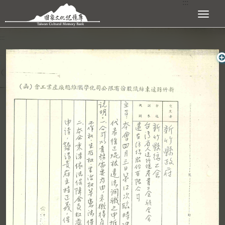
:::
跳到主要內容區塊
展開選單
:::
查