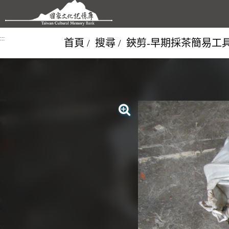
跳到主要內容區塊
:::
首頁
搜尋
鋏剪-早期採茶簡易工