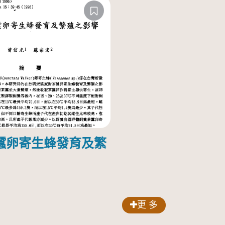
蠶卵寄生蜂發育及繁
更 多