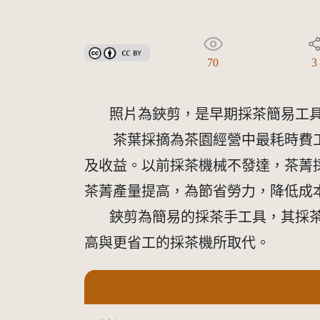
創用CC姓名標示 3.0 台灣及其後版本(CC BY 3.0 TW +
70
3
照片為鋏剪，是早期採茶簡易工
茶葉採摘為茶園經營中最耗時費工
及收益。以前採茶機械不發達，茶菁
茶菁產量提高，為節省勞力，降低成本
鋏剪為簡易的採茶手工具，其採茶
高與更省工的採茶機所取代。