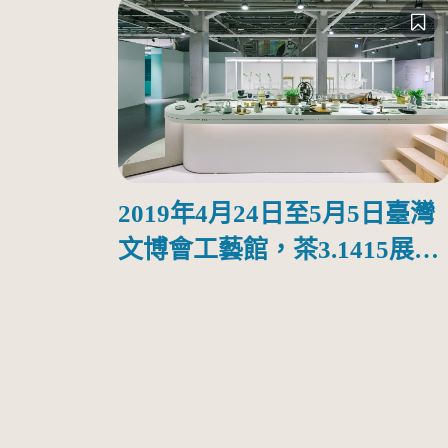
2019年4月24日至5月5日臺灣
文博會工藝館，茶3.1415展
場，自「藝」區角度觀看的
「器」區與後方「境」區