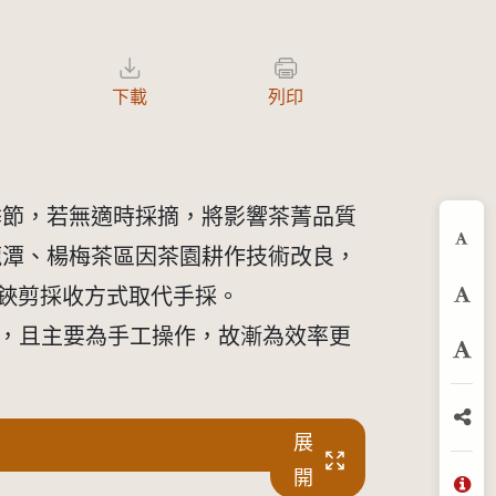
下載
列印
節，若無適時採摘，將影響茶菁品質
縮
龍潭、楊梅茶區因茶園耕作技術改良，
以鋏剪採收方式取代手採。
預
，且主要為手工操作，故漸為效率更
放
分
展
開