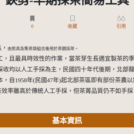
鋏剪-早期採茶簡易工具
)
0
收藏
引用
具，
由剪具及集茶袋組合後用於茶園採茶。
，且最具時效性的作業，當茶芽生長適宜製茶的季
採收均以人工手採為主，民國四十年代後期，北部
，自1958年(民國47年)起北部茶區即有部份茶農
效率雖高於傳統人工手採，但茶菁品質仍不如手採
基本資訊