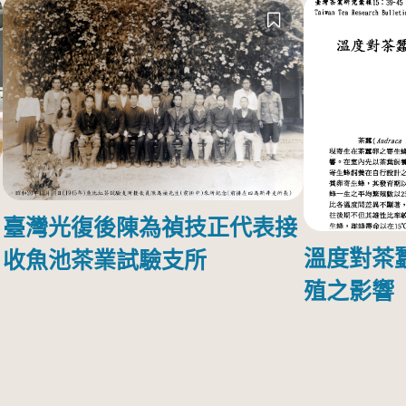
臺灣光復後陳為禎技正代表接
溫度對茶
收魚池茶業試驗支所
殖之影響