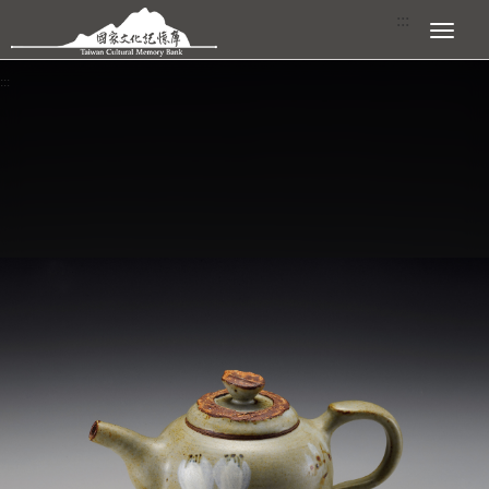
跳到主要內容區塊
:::
展開選單
:::