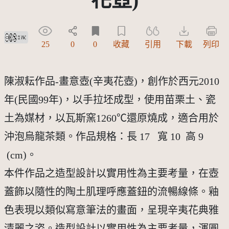
創用CC姓名標示-非商業性 3.0 台灣及其後版本(CC BY-NC 3.0 TW +)
25
0
0
收藏
引用
下載
列印
陳淑耘作品-畫意壺(辛夷花壺)，創作於西元2010
年(民國99年)，以手拉坯成型，使用苗栗土、瓷
土為媒材，以瓦斯窯1260℃還原燒成，適合用於
沖泡烏龍茶類。作品規格：長 17 寬 10 高 9
(cm)。
本件作品之造型設計以實用性為主要考量，在壺
蓋飾以隨性的陶土肌理呼應蓋鈕的流暢線條。釉
色表現以類似寫意筆法的畫面，呈現辛夷花典雅
清麗之姿。造型設計以實用性為主要考量，渾圓