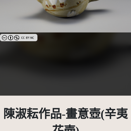
創用CC姓名標示-非商業性 3.0 台灣及其後版本(CC BY-NC 3.0 TW +)
陳淑耘作品-畫意壺(辛夷
花壺)