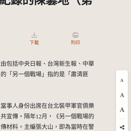
紀錄的陳篡地（第
下載
列印
文由包括中央日報、台灣新生報、中華
名的「另一個戰場」指的是「肅清匪
縮
預
子以當事人身份出席在台北裝甲軍官俱樂
放
共宣傳。隔年12月，《另一個戰場的
宣傳材料。主編張大山，即為當時在警