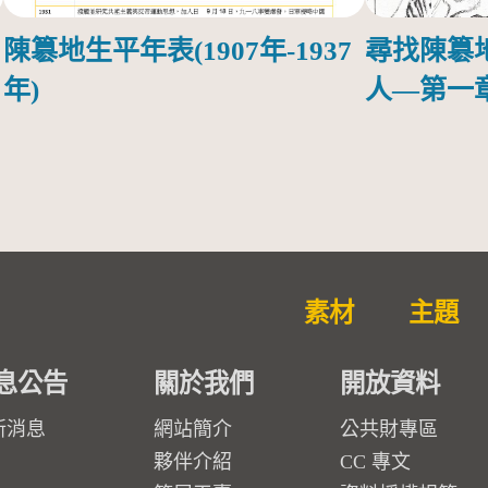
陳簒地生平年表(1907年-1937
尋找陳簒地
年)
人—第一
二頁
素材
主題
息公告
關於我們
開放資料
新消息
網站簡介
公共財專區
夥伴介紹
CC 專文