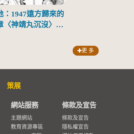
：1947遠方歸來的
章〈神靖丸沉沒〉第
更 多
策展
網站服務
條款及宣告
主題網站
條款及宣告
教育資源專區
隱私權宣告