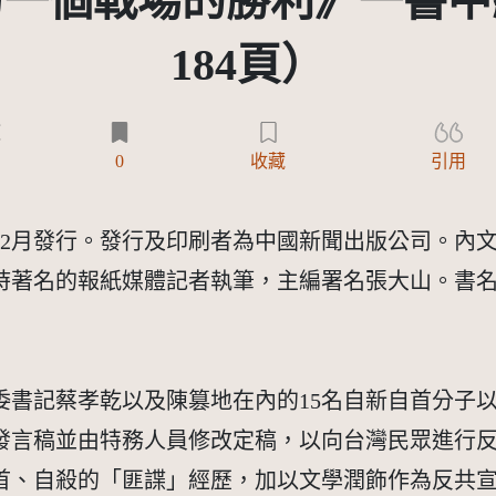
另一個戰場的勝利》一書中
184頁）
)
0
收藏
引用
年12月發行。發行及印刷者為中國新聞出版公司。內
時著名的報紙媒體記者執筆，主編署名張大山。書
排省工委書記蔡孝乾以及陳篡地在內的15名自新自首分
發言稿並由特務人員修改定稿，以向台灣民眾進行反
首、自殺的「匪諜」經歷，加以文學潤飾作為反共