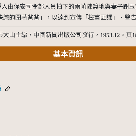
頁編入由保安司令部人員拍下的兩幀陳篡地與妻子謝
快樂的圍著爸爸」，以達到宣傳「檢肅匪諜」、警
山主編，中國新聞出版公司發行，1953.12。頁18
基本資訊
結