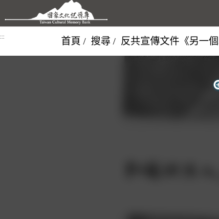
跳到主要內容區塊
:::
首頁
搜尋
反共宣傳文件《另一個