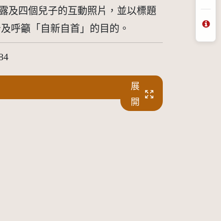
分
玉露及四個兒子的互動照片，並以標題
告及呼籲「自新自首」的目的。
問
4
展
開