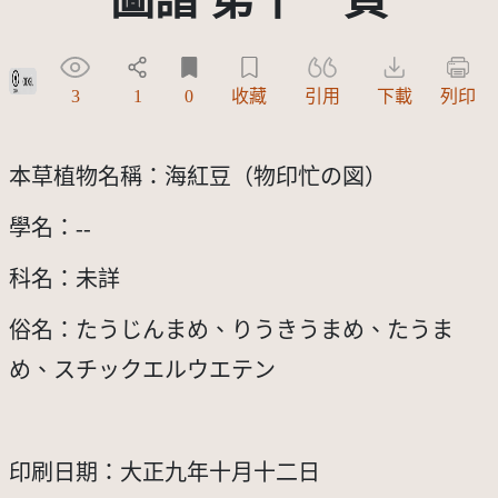
政府資料開放授權條款-第1版(OGDL 1.0)
3
1
0
收藏
引用
下載
列印
本草植物名稱：海紅豆（物印忙の図）
學名：--
科名：未詳
俗名：たうじんまめ、りうきうまめ、たうま
め、スチックエルウエテン
印刷日期：大正九年十月十二日