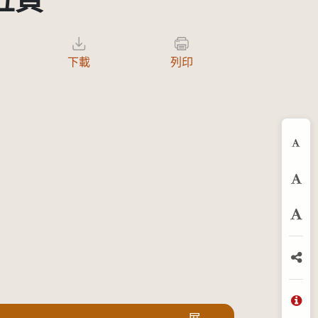
第五頁
下載
列印
縮
預
放
分
問