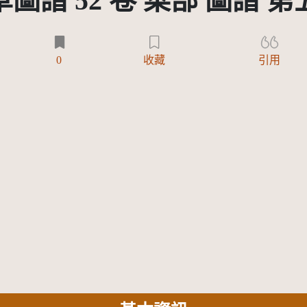
圖譜 52 卷 菜部 圖譜 
0
收藏
引用