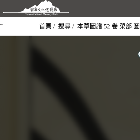
跳到主要內容區塊
:::
首頁
搜尋
本草圖譜 52 卷 菜部 