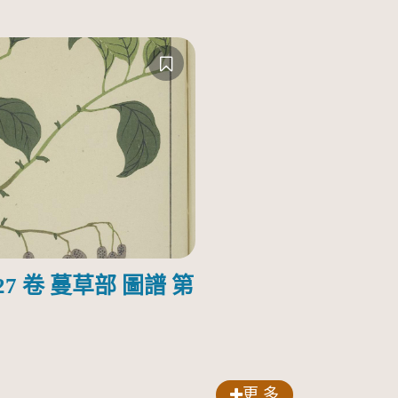
7 卷 蔓草部 圖譜 第
更 多