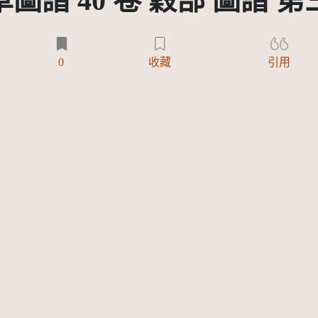
圖譜 40 卷 穀部 圖譜 
0
收藏
引用
）