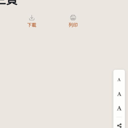
第三頁
下載
列印
縮
預
放