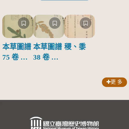
本草圖譜
本草圖譜
稷、黍
75 卷 香
38 卷 穀
木部 圖譜
部 圖譜
第五頁
第十二頁
更 多
:::