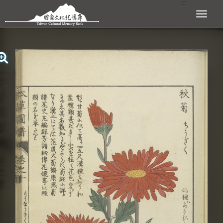
:::
跳到主要內容區塊
展開選單
:::
查看大