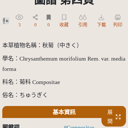
政府資料開放授權條款-第1版(OGDL 1.0)
3
0
0
收藏
引用
下載
列印
本草植物名稱：秋菊（中きく）
學名：Chrysanthemum morifolium Rem. var. media 
forma
科名：菊科 Compositae
俗名：ちゅうぎく
基本資訊
展
開
關鍵詞
Compositae