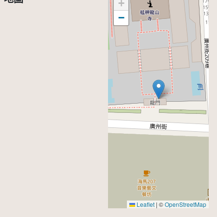
+
−
Leaflet
|
©
OpenStreetMap