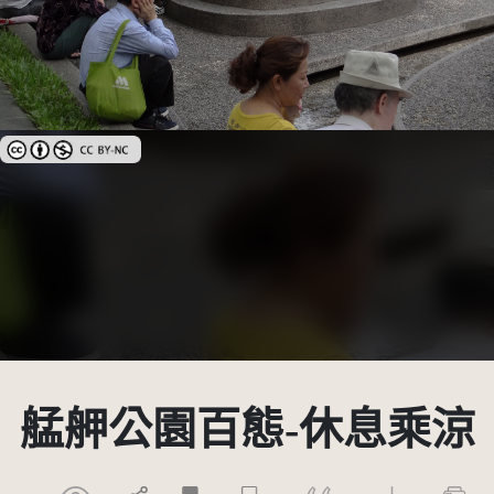
創用CC姓名標示-非商業性 3.0 台灣及其後版本(CC BY-NC 3.0 TW +)
艋舺公園百態-休息乘涼