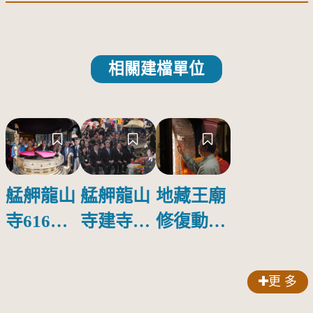
相關建檔單位
艋舺龍山
艋舺龍山
地藏王廟
寺616減
寺建寺
修復動工
爐記者會
270週年
(2）
（1）
—寺慶典
更 多
禮(2)