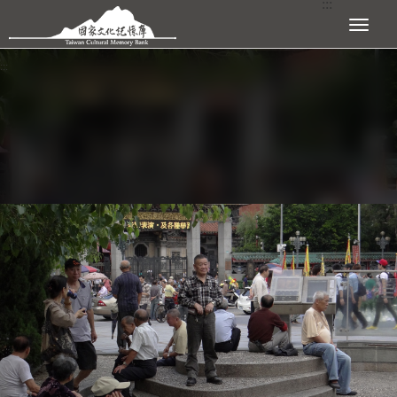
:::
跳到主要內容區塊
展開選單
:::