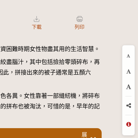
下載
列印
物資困難時期女性物盡其用的生活智慧。
縮
須絞盡腦汁，其中包括撿拾零頭碎布，再
，因此，拼接出來的被子通常是五顏六
預
放
花色各異。女性靠著一部縫紉機，將碎布
足的拼布也被淘汰，可惜的是，早年的記
分
問
展