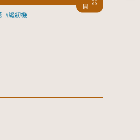
開
蕊
縫紉機