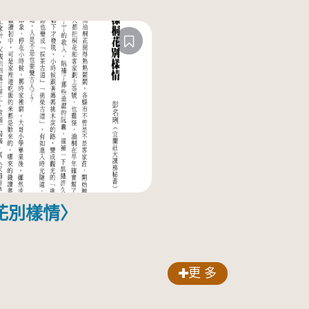
花別樣情〉
更 多