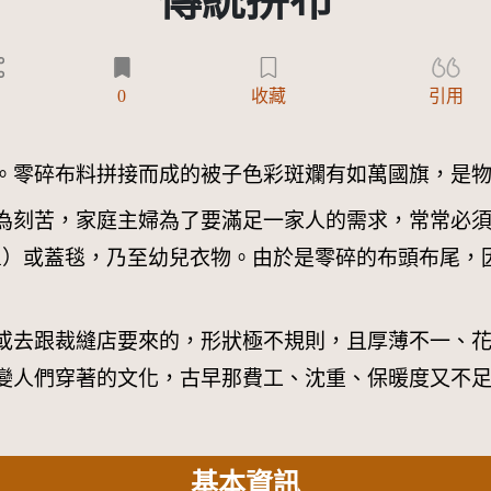
傳統拼布
)
6
0
收藏
引用
。零碎布料拼接而成的被子色彩斑斕有如萬國旗，是
為刻苦，家庭主婦為了要滿足一家人的需求，常常必
uea）或蓋毯，乃至幼兒衣物。由於是零碎的布頭布尾
或去跟裁縫店要來的，形狀極不規則，且厚薄不一、
變人們穿著的文化，古早那費工、沈重、保暖度又不
基本資訊