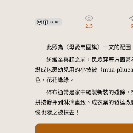
創用CC姓名標示 3.0 台灣及其後版本(CC BY 3.0 TW +
215
此照為〈母愛萬國旗〉一文的配圖
紡織業興起之前，民眾穿著方面甚
縫成包裹幼兒用的小披被（mua-ph
色，花花綠綠。 
碎布通常是家中縫製新裝的殘餘，
拼接發揮到淋漓盡致。成衣業的發達改
憶也隨之被抹去！