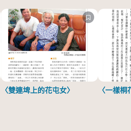
〈雙連埤上的花屯女〉
〈一樣桐