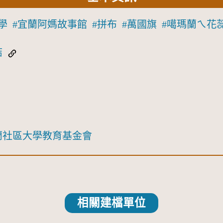
學
宜蘭阿媽故事館
拼布
萬國旗
噶瑪蘭ㄟ花
結
蘭社區大學教育基金會
相關建檔單位