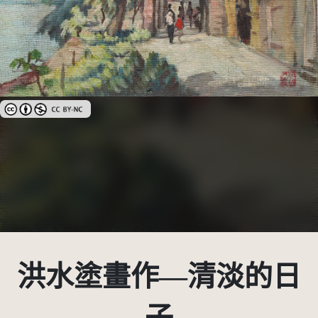
創用CC姓名標示-非商業性 3.0 台灣及其後版本(CC BY-NC 3.0 TW +)
洪水塗畫作—清淡的日
子