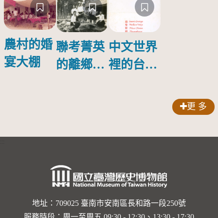
農村的婚
聯考菁英
中文世界
宴大棚
的離鄉歷
裡的台日
程-吳碧
情誼－野
奚
村與吳琇
更 多
瑾的通信
:::
地址：709025 臺南市安南區長和路一段250號
服務時段：周一至周五 09:30 - 12:30、13:30 - 17:30