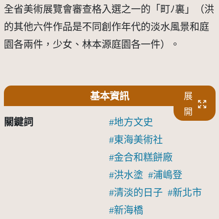
全省美術展覽會審查格入選之一的「町ﾉ裏」（洪
的其他六件作品是不同創作年代的淡水風景和庭
園各兩件，少女、林本源庭園各一件）。
基本資訊
展
開
關鍵詞
地方文史
東海美術社
金合和糕餅廠
洪水塗
浦嶋登
清淡的日子
新北市
新海橋