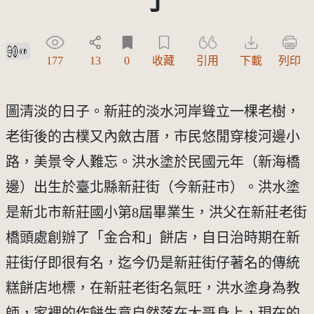
創用CC姓名標示 3.0 台灣及其後版本(CC BY 3.0 TW +)
177
13
0
收藏
引用
下載
列印
圖清淡的日子。新莊的淡水河岸聳立一棵老樹，
老街後的古樸又內斂古厝，市民悠閒穿梭河邊小
路，美景令人難忘。洪水塗於民國元年（新海橋
邊）出生於臺北縣新莊街（今新莊市）。洪水塗
是新北市新莊國小第8屆畢業生，洪父在新莊老街
橋頭處創辦了「金合和」餅店，自日治時期在新
莊街仔即很有名，迄今仍是新莊街仔著名的傳統
糕餅店地標，在新莊老街名氣旺，洪水塗身為教
師，家裡的作餅生意自然落在大哥身上，現在的