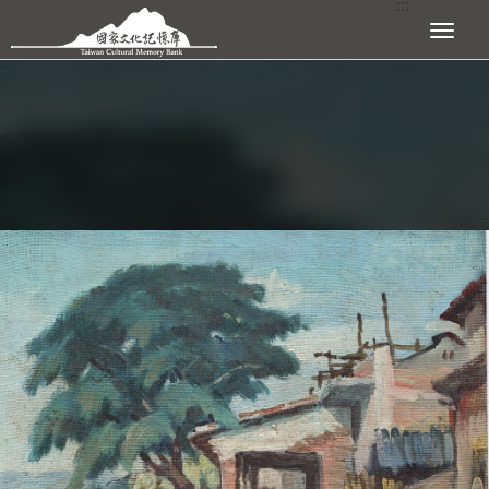
:::
跳到主要內容區塊
展開選單
:::