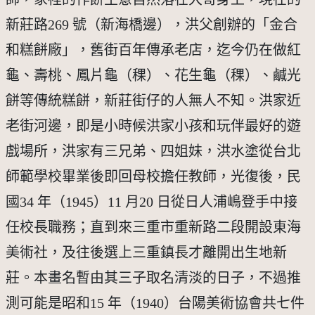
新莊路269 號（新海橋邊），洪父創辦的「金合
和糕餅廠」，舊街百年傳承老店，迄今仍在做紅
龜、壽桃、鳳片龜（稞）、花生龜（稞）、鹹光
餅等傳統糕餅，新莊街仔的人無人不知。洪家近
老街河邊，即是小時候洪家小孩和玩伴最好的遊
戲場所，洪家有三兄弟、四姐妹，洪水塗從台北
師範學校畢業後即回母校擔任教師，光復後，民
國34 年（1945）11 月20 日從日人浦嶋登手中接
任校長職務；直到來三重市重新路二段開設東海
美術社，及往後選上三重鎮長才離開出生地新
莊。本畫名暫由其三子取名清淡的日子，不過推
測可能是昭和15 年（1940）台陽美術協會共七件