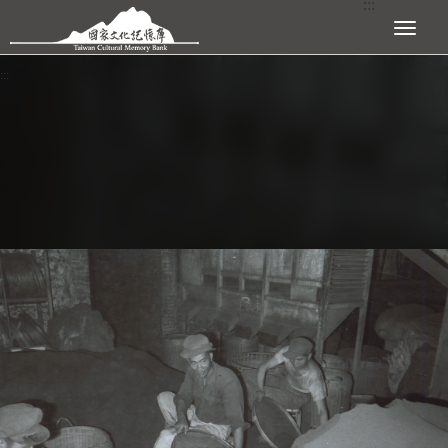
:::
跳到主要內容區塊
展開選單
:::