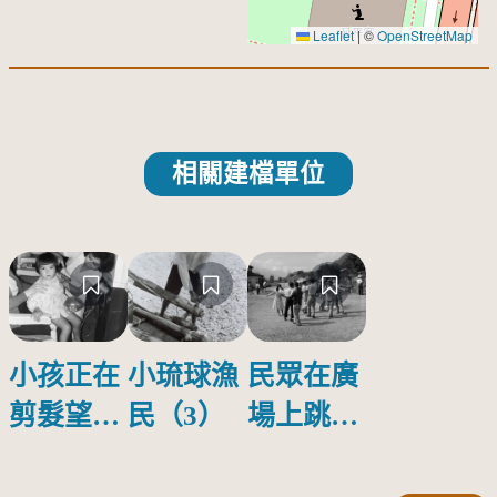
Leaflet
|
©
OpenStreetMap
相關建檔單位
小孩正在
小琉球漁
民眾在廣
剪髮望著
民（3）
場上跳著
鏡頭
土風舞