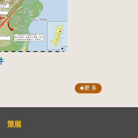
件
更 多
策展