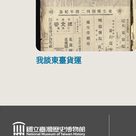
我談東臺貨運
:::