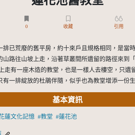
蓮花池舊教堂
0
收藏
引用
一排已荒廢的舊平房，約十來戶且規格相同，是當
的山路往山坡上走，沿著草叢間所遺留的路徑來到
往上走有一座木造的教堂，也是一樣人去樓空，只遺
只有一排綻放的杜鵑伴隨，似乎也為教堂增添一份
基本資訊
花蓮文化記憶
教堂
蓮花池
結