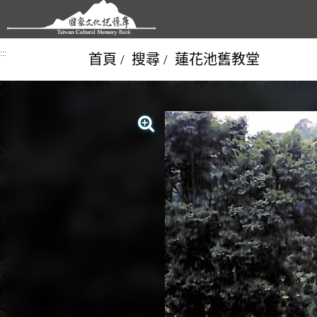
跳到主要內容區塊
:::
首頁
搜尋
蓮花池舊教堂