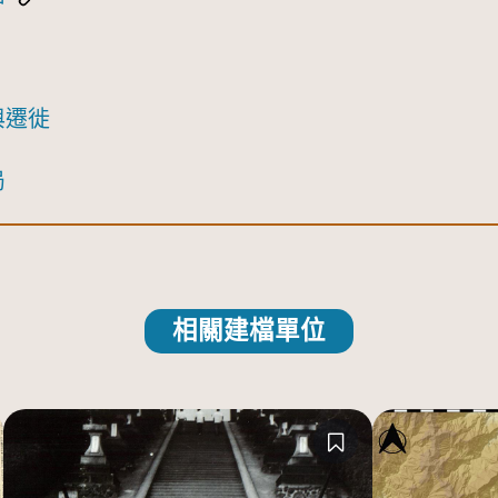
與遷徙
局
相關建檔單位