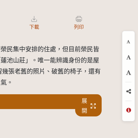
下載
列印
縮
時榮民集中安排的住處，但目前榮民皆
「蓮池山莊」。唯一能辨識身份的是屋
預
留幾張老舊的照片、破舊的椅子，還有
放
生氣。
分
展
開
問