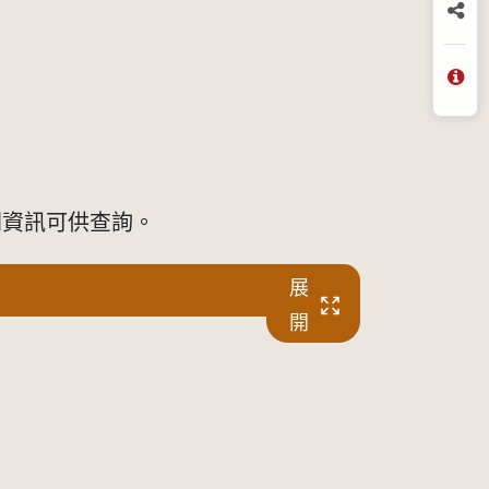
分
問
開資訊可供查詢。
展
開