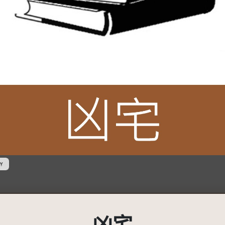
創用CC姓名標示 3.0 台灣及其後版本(CC BY 3.0 TW +)