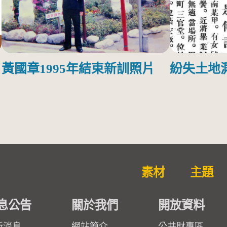
黃國章1995年結束新訓照片
紛失土地
素材
主題
息公告
關於我們
開放資料
新消息
網站簡介
公共財專區