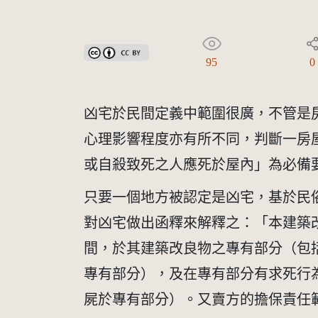
創用CC姓名標示 3.0 台灣及其後版本(CC BY 3.0 TW +
95
0
凶宅於民間定義中範圍很廣，不管是
心理影響程度亦有所不同，判斷一房
或自殺致死之人應死於屋內」為必備
只要一個地方被認定是凶宅，基於民俗
對凶宅做出函釋來解釋之：「本建築
間，於其建築改良物之專有部分（包
專有部分），及在專有部分有求死行
屍於專有部分）。又賣方的擔保責任