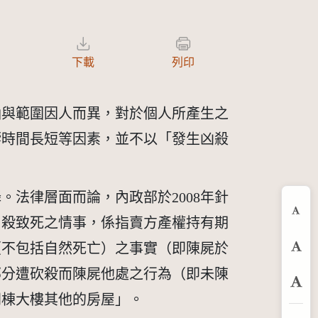
下載
列印
涵與範圍因人而異，對於個人所產生之
響時間長短等因素，並不以「發生凶殺
法律層面而論，內政部於2008年針
縮
自殺致死之情事，係指賣方產權持有期
（不包括自然死亡）之事實（即陳屍於
預
部分遭砍殺而陳屍他處之行為（即未陳
放
同棟大樓其他的房屋」。