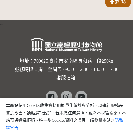
更 多
:::
地址：709025 臺南市安南區長和路一段250號
服務時段：周一至周五 09:30 - 12:30、13:30 - 17:30
客服信箱
Facebook
instagram
youtube
本網站使用Cookies收集資料用於量化統計與分析，以進行服務品
copyright @ 國立臺灣歷史博物館 版權所有
質之改善。請點選"接受"，若未做任何選擇，或將本視窗關閉，本
建議瀏覽器 Firefox、Chrome、edge 以上版本
站預設選擇拒絕。進一步Cookies資料之處理，請參閱本站之
隱私
權宣告
。