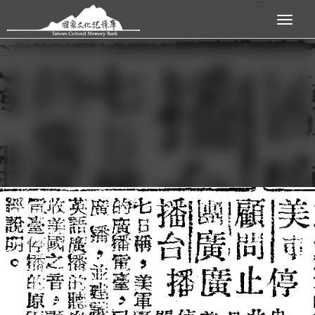
:::
跳到主要內容區塊
展開選單
:::