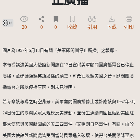
創用CC姓名標示 3.0 台灣及其後版本(CC BY 3.0 TW +)
20
0
0
收藏
引用
下載
列印
圖片為
1957年6月18日有關「美軍顧問團停止廣播」之報導。
本報導講述美國大使館新聞處在17日宣稱美軍顧問團廣播電台已停止
廣播，並建議願聽英語廣播的聽眾，可改往收聽美國之音。顧問團廣
播電台之所以停播原因，則未見說明。
若考察該報導之時空背景，美軍顧問團廣播停止或許應該與1957年5月
24
日發生的臺灣民眾大規模反美運動，並發生連續包圍且砸毀美國駐
臺大使館與美國新聞處的五二四事件（又稱劉自然事件）有關。由於
美國大使館與新聞處皆受到當時民眾進入破壞，使得台美關係降至冰