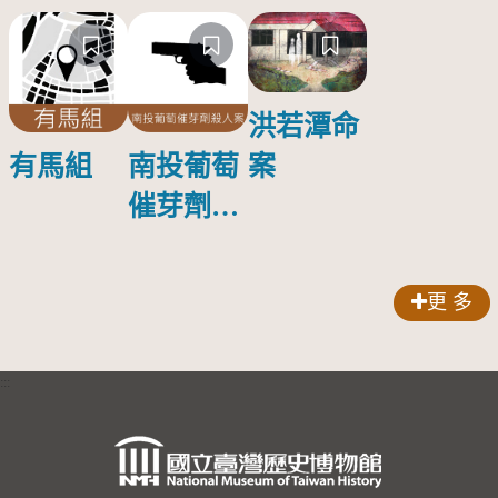
洪若潭命
案
有馬組
南投葡萄
催芽劑殺
人案
更 多
:::