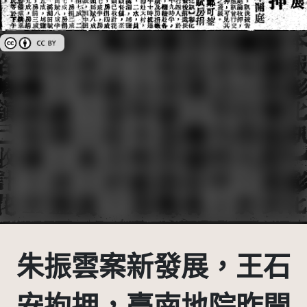
創用CC姓名標示 3.0 台灣及其後版本(CC BY 3.0 TW +)
朱振雲案新發展，王石
安拘押，臺南地院昨開