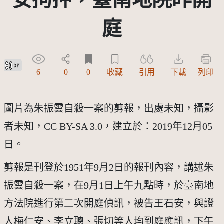
庭
創用CC姓名標示 3.0 台灣及其後版本(CC BY 3.0 TW +)
6
0
0
收藏
引用
下載
列印
圖片為朱振雲自殺一案的剪報，出處未知，攝影
者未知，CC BY-SA 3.0，建立於：2019年12月05
日。
剪報是刊登於1951年9月2日的報刊內容，講述朱
振雲自殺一案，在9月1日上午九點時，於臺南地
方法院進行第二次開庭偵訊，被告王石安，與證
人梅仁安、李立聰、張切等人均到庭應訊，下午