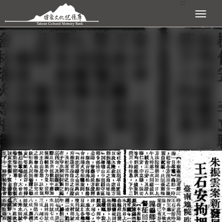
:::
跳到主要內容區塊
展開選單
:::