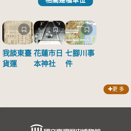
相關建檔單位
我談東臺
花蓮市日
七腳川事
貨運
本神社
件
更 多
:::