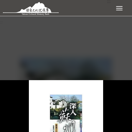
:::
跳到主要內容區塊
展開選單
:::